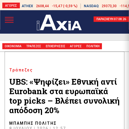
ATHEX
2608,44
-15,47 (-0,59 %)
NASDAQ
29373,30
-114,
ΠΑΡΑΣΚΕΥΗ 07.08.26
ΟΙΚΟΝΟΜΙΑ
ΤΡΑΠΕΖΕΣ
ΕΠΙΧΕΙΡΗΣΕΙΣ
ΑΓΟΡΕΣ
ΠΟΛΙΤΙΚΗ
Τράπεζες
UBS: «Ψηφίζει» Εθνική αντί
Eurobank στα ευρωπαϊκά
top picks – Βλέπει συνολική
απόδοση 20%
ΜΠΆΜΠΗΣ ΠΟΛΊΤΗΣ
8 ΙΟΥΛΊΟΥ | 2026 | 12:57