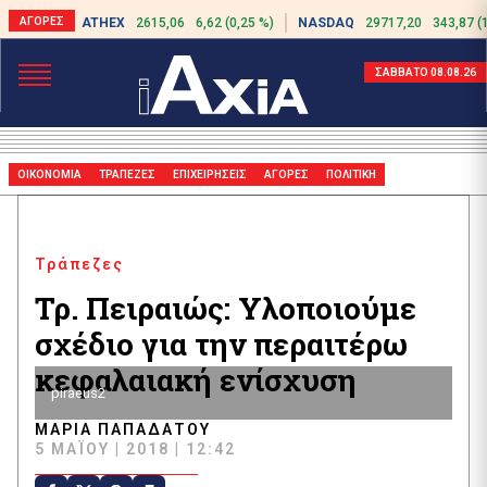
ATHEX
2615,06
6,62 (0,25 %)
NASDAQ
29717,20
343,87 (
ΣΑΒΒΑΤΟ 08.08.26
ΟΙΚΟΝΟΜΙΑ
ΤΡΑΠΕΖΕΣ
ΕΠΙΧΕΙΡΗΣΕΙΣ
ΑΓΟΡΕΣ
ΠΟΛΙΤΙΚΗ
Τράπεζες
Τρ. Πειραιώς: Υλοποιούμε
σχέδιο για την περαιτέρω
κεφαλαιακή ενίσχυση
piraeus2
ΜΑΡΊΑ ΠΑΠΑΔΆΤΟΥ
5 ΜΑΪ́ΟΥ | 2018 | 12:42