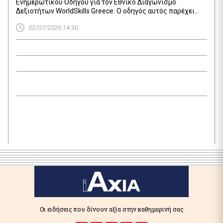
Ενημερωτικού Οδηγού για τον Εθνικό Διαγωνισμό
Δεξιοτήτων WorldSkills Greece. Ο οδηγός αυτός παρέχει
συγκεντρωμένες πληροφορίες σχετικά με τον θεσμό των
02/07/2026 14:30
Εθνικών Διαγωνισμών Δεξιοτήτων, καθώς και
λεπτομέρειες για τον 3ο Εθνικό Διαγωνισμό Δεξιοτήτων,
που θα διεξαχθεί το 2026. Πιο συγκεκριμένα, ο Οδηγός
καλύπτει τις ειδικότητες και τα κριτήρια συμμετοχής, […]
Οι ειδήσεις που δίνουν αξία στην καθημερινή σας