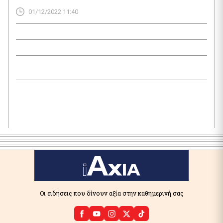
Ελλάδα είναι η 12η χώρα σε σύνολο 45 παγκοσμίως με τη
01/12/2022 11:40
μεγαλύτερη αύξηση εισαγωγών LNG κατά την περίοδο
Ιανουαρίου – Οκτωβρίου 2022. Η χώρα μας έφερε
περισσότερα φορτία κατά περίπου 1 εκατ. μετρικούς
τόνους έναντι της […]
Οι ειδήσεις που δίνουν αξία στην καθημερινή σας