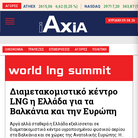
ATHEX
2615,06
6,62 (0,25 %)
NASDAQ
29717,20
343,87 (
ΚΥΡΙΑΚΗ 09.08.26
ΟΙΚΟΝΟΜΙΑ
ΤΡΑΠΕΖΕΣ
ΕΠΙΧΕΙΡΗΣΕΙΣ
ΑΓΟΡΕΣ
ΠΟΛΙΤΙΚΗ
world lng summit
Διαμετακομιστικό κέντρο
LNG η Ελλάδα για τα
Βαλκάνια και την Ευρώπη
Αργά αλλά σταθερά η Ελλάδα εξελίσσεται σε
διαμετακομιστικό κέντρο υγροποιημένου φυσικού αερίου
στα Βαλκάνια και σε χώρες της Ανατολικής Ευρώπης. Η