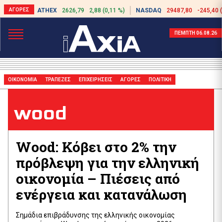
ATHEX
2626,79
2,88 (0,11 %)
NASDAQ
29487,80
-245,40 
ΠΕΜΠΤΗ 06.08.26
ΟΙΚΟΝΟΜΙΑ
ΤΡΑΠΕΖΕΣ
ΕΠΙΧΕΙΡΗΣΕΙΣ
ΑΓΟΡΕΣ
ΠΟΛΙΤΙΚΗ
wood
Wood: Κόβει στο 2% την
πρόβλεψη για την ελληνική
οικονομία – Πιέσεις από
ενέργεια και κατανάλωση
Σημάδια επιβράδυνσης της ελληνικής οικονομίας