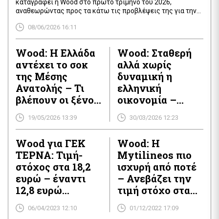
καταγράφει η Wood στο πρώτο τρίμηνο του 2026,
αναθεωρώντας προς τα κάτω τις προβλέψεις της για την
ανάπτυξη και επισημαίνοντας ότι η άνοδος των τιμών
08/06/2026 16:11
ενέργειας έχει αρχίσει να επηρεάζει την καταναλωτική
συμπεριφορά και τη δυναμική της οικονομικής
δραστηριότητας. Όπως σημειώνει ο οίκος, το ελληνικό
Wood: Η Ελλάδα
Wood: Σταθερή
ΑΕΠ αυξήθηκε κατά 2% σε […]
αντέχει το σοκ
αλλά χωρίς
της Μέσης
δυναμική η
Ανατολής – Τι
ελληνική
βλέπουν οι ξένοι
οικονομία –
επενδυτές για
Αβεβαιότητα
19/05/2026 13:39
30/03/2026 12:23
οικονομία και
στον τουρισμό
τράπεζες
λόγω
Wood για ΓΕΚ
Wood: H
γεωπολιτικών
ΤΕΡΝΑ: Τιμή-
Mytilineos πιο
εξελίξεων
στόχος στα 18,2
ισχυρή από ποτέ
ευρώ – έναντι
– Ανεβάζει την
12,8 ευρώ
τιμή στόχο στα
προηγουμένως –
26 ευρώ
06/04/2023 12:10
01/12/2022 17:09
Περιθώριο