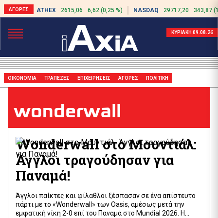
ATHEX
2615,06
6,62 (0,25 %)
NASDAQ
29717,20
343,87 (
ΚΥΡΙΑΚΗ 09.08.26
ΟΙΚΟΝΟΜΙΑ
ΤΡΑΠΕΖΕΣ
ΕΠΙΧΕΙΡΗΣΕΙΣ
ΑΓΟΡΕΣ
ΠΟΛΙΤΙΚΗ
wonderwall
Wonderwall στο Μουντιάλ:
Άγγλοι τραγούδησαν για
Παναμά!
Άγγλοι παίκτες και φίλαθλοι ξέσπασαν σε ένα απίστευτο
πάρτι με το «Wonderwall» των Oasis, αμέσως μετά την
εμφατική νίκη 2-0 επί του Παναμά στο Mundial 2026. Η