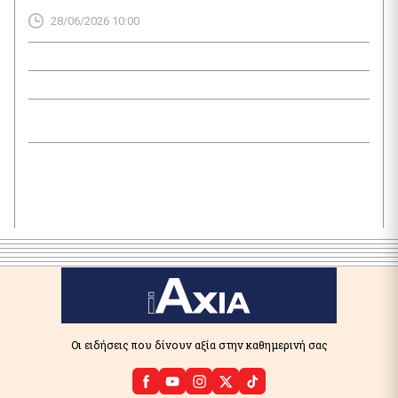
εικόνα ποδοσφαιριστών και υποστηρικτών να τραγουδούν
28/06/2026 10:00
όλοι μαζί, με τον προπονητή Τόμας Τούχελ να
παρακολουθεί, κλέβει τις εντυπώσεις στις εξέδρες των
ΗΠΑ, του Καναδά και του Μεξικού. Η […]
Οι ειδήσεις που δίνουν αξία στην καθημερινή σας