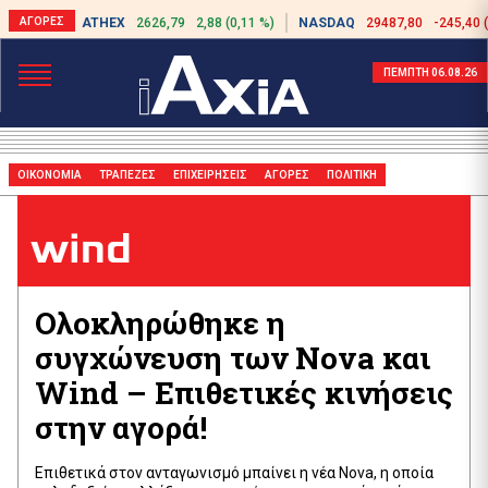
ATHEX
2626,79
2,88 (0,11 %)
NASDAQ
29487,80
-245,40 
ΠΕΜΠΤΗ 06.08.26
ΟΙΚΟΝΟΜΙΑ
ΤΡΑΠΕΖΕΣ
ΕΠΙΧΕΙΡΗΣΕΙΣ
ΑΓΟΡΕΣ
ΠΟΛΙΤΙΚΗ
wind
Ολοκληρώθηκε η
συγχώνευση των Nova και
Wind – Επιθετικές κινήσεις
στην αγορά!
Επιθετικά στον ανταγωνισμό μπαίνει η νέα Nova, η οποία