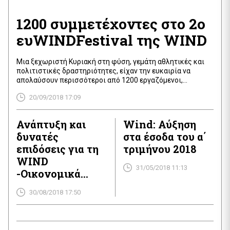
1200 συμμετέχοντες στο 2ο
ευWINDFestival της WIND
Μια ξεχωριστή Κυριακή στη φύση, γεμάτη αθλητικές και
πολιτιστικές δραστηριότητες, είχαν την ευκαιρία να
απολαύσουν περισσότεροι από 1200 εργαζόμενοι,
συνεργάτες και φίλοι της WINDστο 2ο ευWINDFestival. H
20/09/2018 17:09
WIND Ελλάς, μία από τις καλύτερες ανεξάρτητες εταιρείες
τηλεπικοινωνιών στην Ευρώπη, με οικονομική ισχύ και
υψηλή τεχνολογία δεν επενδύει μόνο στα δίκτυα νέας
Ανάπτυξη και
Wind: Αύξηση
γενιάς αλλά πρωτίστως στο ανθρώπινο […]
δυνατές
στα έσοδα του α΄
επιδόσεις για τη
τριμήνου 2018
WIND
31/05/2018 11:13
-Οικονομικά
Αποτελέσματα Β’
30/08/2018 17:50
τριμήνου 2018