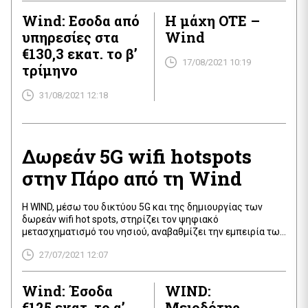
Wind: Εσοδα από
Η μάχη ΟΤΕ –
υπηρεσίες στα
Wind
€130,3 εκατ. το β’
17/08/2021 10:19
τρίμηνο
31/08/2021 12:18
Δωρεάν 5G wifi hotspots
στην Πάρο από τη Wind
Η WIND, μέσω του δικτύου 5G και της δημιουργίας των
δωρεάν wifi hot spots, στηρίζει τον ψηφιακό
μετασχηματισμό του νησιού, αναβαθμίζει την εμπειρία των
επισκεπτών του και δίνει νέες δυνατότητες στις
27/07/2021 12:07
επιχειρήσεις με υψηλές ταχύτητες που φτάνουν ακόμα και
το ~1 Gbps και με εξαιρετική ποιότητα δικτύου. Μιλώντας
σχετικά -και πάντα σύμφωνα με τη σχετική […]
Wind: Έσοδα
WIND:
€125 εκατ. το α’
Μειοδότης