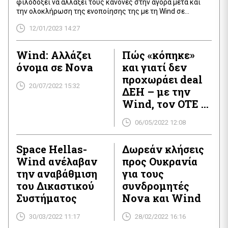
φιλοδοξεί να αλλάξει τους κανόνες στην αγορά μετά και
την ολοκλήρωση της ενοποίησης της με τη Wind σε
συνέχεια της συμφωνίας εξαγοράς που πραγματοποιήθηκε
12/01/2023 14:27
τον Ιανουάριο του 2022. «Δύο εταιρείες που η κάθε μια έχει
γράψει τη δική τους ιστορία γίνονται ένα, σηματοδοτώντας
την έναρξη αυτής της νέας συναρπαστικής εποχής […]
Wind: Αλλάζει
Πώς «κόπηκε»
όνομα σε Nova
και γιατί δεν
προχωράει deal
20/07/2022 15:32
ΔΕΗ – με την
Wind, τον ΟΤΕ ή
άλλο όμιλο
06/05/2022 12:08
τηλεπικοινωνιώ
ν!
Space Hellas-
Δωρεάν κλήσεις
Wind ανέλαβαν
προς Ουκρανία
την αναβάθμιση
για τους
του Δικαστικού
συνδρομητές
Συστήματος
Nova και Wind
30/03/2022 11:17
28/02/2022 16:16