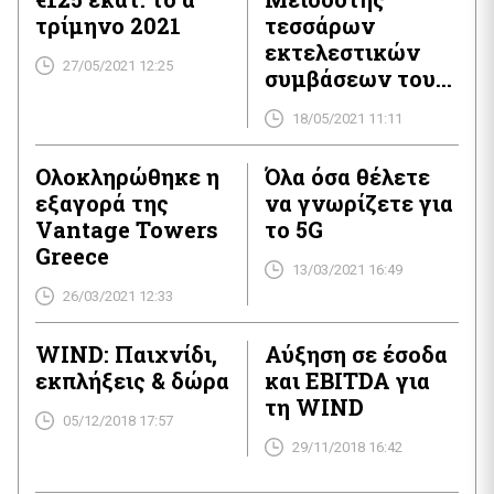
τρίμηνο 2021
τεσσάρων
εκτελεστικών
27/05/2021 12:25
συμβάσεων του
έργου ΣΥΖΕΥΞΙΣ
18/05/2021 11:11
ΙΙ
Ολοκληρώθηκε η
Όλα όσα θέλετε
εξαγορά της
να γνωρίζετε για
Vantage Towers
το 5G
Greece
13/03/2021 16:49
26/03/2021 12:33
WIND: Παιχνίδι,
Αύξηση σε έσοδα
εκπλήξεις & δώρα
και EBITDA για
τη WIND
05/12/2018 17:57
29/11/2018 16:42