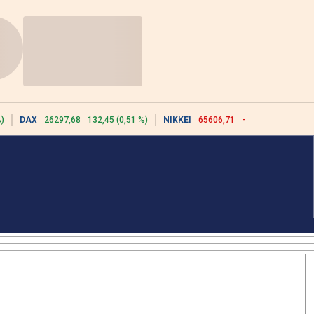
)
DAX
26297,68
132,45 (0,51 %)
NIKKEI
65606,71
-76,55 (-0,12 %)