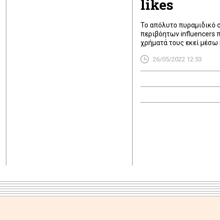
likes
Το απόλυτο πυραμιδικό 
περιβόητων influencers 
χρήματά τους εκεί μέσω
και 3.000 και να κάνουν 
26/05/2022 12:53
εξασφάλιζαν για ένα χρό