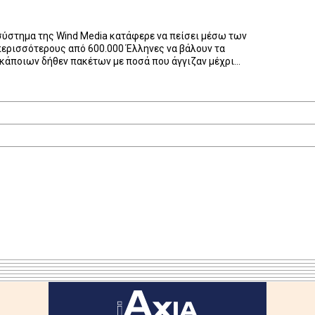
σύστημα της Wind Media κατάφερε να πείσει μέσω των
περισσότερους από 600.000 Έλληνες να βάλουν τα
 κάποιων δήθεν πακέτων με ποσά που άγγιζαν μέχρι
απλά Like λαμβάνοντας αμοιβές που θα τους
νο εισοδήματα μέχρι και 5000% πάνω από τα λεφτά […]