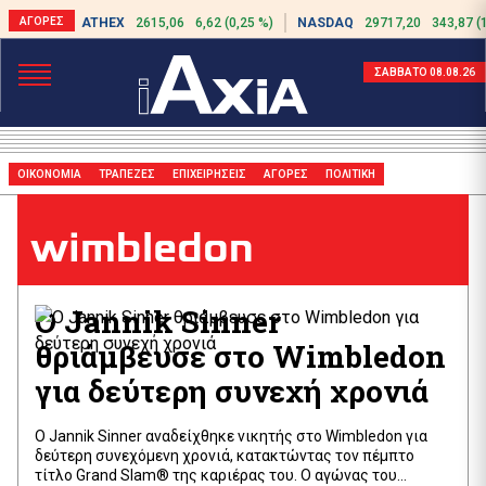
ATHEX
2615,06
6,62 (0,25 %)
NASDAQ
29717,20
343,87 (
ΣΑΒΒΑΤΟ 08.08.26
ΟΙΚΟΝΟΜΙΑ
ΤΡΑΠΕΖΕΣ
ΕΠΙΧΕΙΡΗΣΕΙΣ
ΑΓΟΡΕΣ
ΠΟΛΙΤΙΚΗ
wimbledon
Ο Jannik Sinner
θριάμβευσε στο Wimbledon
για δεύτερη συνεχή χρονιά
Ο Jannik Sinner αναδείχθηκε νικητής στο Wimbledon για
δεύτερη συνεχόμενη χρονιά, κατακτώντας τον πέμπτο
τίτλο Grand Slam® της καριέρας του. Ο αγώνας του