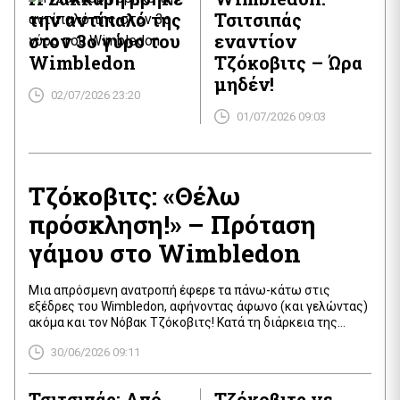
την αντίπαλό της
Τσιτσιπάς
στον 3ο γύρο του
εναντίον
Wimbledon
Τζόκοβιτς – Ώρα
μηδέν!
02/07/2026 23:20
01/07/2026 09:03
Τζόκοβιτς: «Θέλω
πρόσκληση!» – Πρόταση
γάμου στο Wimbledon
Μια απρόσμενη ανατροπή έφερε τα πάνω-κάτω στις
εξέδρες του Wimbledon, αφήνοντας άφωνο (και γελώντας)
ακόμα και τον Νόβακ Τζόκοβιτς! Κατά τη διάρκεια της
αναμέτρησης του Σέρβου σούπερ σταρ με τον Γιμπίνγκ Γου,
30/06/2026 09:11
ένας φίλαθλος τόλμησε να κάνει πρόταση γάμου στη
σύντροφό του, δημιουργώντας πανζουρλισμό. Η απάντηση
ήταν το πολυπόθητο «Ναι», και οι εξέδρες πλημμύρισαν
Τσιτσιπάς: Από
Τζόκοβιτς vs