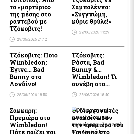
χειροκροτήματα. […]
το «μαρτύριο»
Σαμπαλένκα:
της μέσης στο
«Συγγνώμη,
ραντεβού με
κύριε θρύλε!»
Τζόκοβιτς!
29/06/2026 11:29
29/06/2026 21:12
Τζόκοβιτς: Ποιο
Τζόκοβιτς:
Wimbledon;
Ράστα, Bad
Έγινε… Bad
Bunny &…
Bunny στο
Wimbledon! Τι
Λονδίνο!
συνέβη στο
Λονδίνο;
28/06/2026 18:50
28/06/2026 18:40
Σάκκαρη:
Οι διοργανωτές
Πρεμιέρα στο
ανακοίνωσαν
Wimbledon!
την πρεμιέρα του
Πότε παίζει και
Τσιτσιπά στο