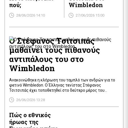
πού;
Wimbledon
28/06/2026 14:10
27/06/2026 15:00
Ο Στέφανος Τσιτσιπάς
μαθαίνει τους πιθανούς
αντιπάλους του στο
Wimbledon
Ανακοινώθηκε η κλήρωση του ταμπλό των ανδρών για το
φετινό Wimbledon. Ο Έλληνας τενίστας Στέφανος
Τσιτσιπάς έχει τοποθετηθεί στο δεύτερο μέρος του
ταμπλό, όπου περιλαμβάνονται επίσης ο Νόβακ Τζόκοβιτς
26/06/2026 13:28
και ο Φελίξ Οζέρ-Αλιασίμ. Στην πρεμιέρα του, ο Τσιτσιπάς
θα αντιμετωπίσει τον Ουγκό Γκαστόν, έναν αντίπαλο που
θεωρείται εντός των δυνατοτήτων του. Περισσότερα νέα
Πώς ο εθνικός
από τον […]
ήρωας της