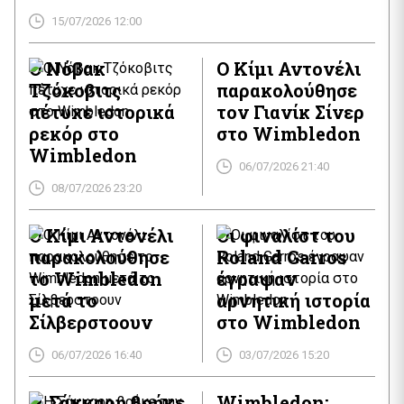
τελικού, διάρκειας 3 ωρών και 46 λεπτών, χαρακτηρίστηκε
15/07/2026 12:00
από υψηλό επίπεδο ανταγωνισμού, με τον Sinner να χάνει
αρχικά το πρώτο σετ, αλλά να ανατρέπει την κατάσταση
και να επικρατεί με σκορ 6–7, […]
Ο Νόβακ
Ο Κίμι Αντονέλι
Τζόκοβιτς
παρακολούθησε
πέτυχε ιστορικά
τον Γιανίκ Σίνερ
ρεκόρ στο
στο Wimbledon
Wimbledon
06/07/2026 21:40
08/07/2026 23:20
Ο Κίμι Αντονέλι
Οι φιναλίστ του
παρακολούθησε
Roland Garros
το Wimbledon
έγραψαν
μετά το
αρνητική ιστορία
Σίλβερστοουν
στο Wimbledon
06/07/2026 16:40
03/07/2026 15:20
Η Σάκκαρη βρήκε
Wimbledon: