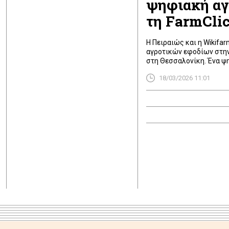
ψηφιακή αγ
τη FarmCli
Η Πειραιώς και η Wikif
αγροτικών εφοδίων στην 
στη Θεσσαλονίκη. Ένα ψη
αγορά της πρωτογενούς 
18/03/2026 11:01
να συγκρίνει σε πραγματ
για την […]