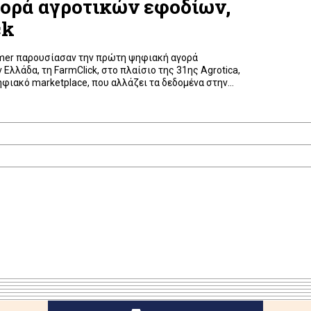
ορά αγροτικών εφοδίων,
ck
armer παρουσίασαν την πρώτη ψηφιακή αγορά
Ελλάδα, τη FarmClick, στο πλαίσιο της 31ης Agrotica,
φιακό marketplace, που αλλάζει τα δεδομένα στην
παραγωγής. Δίνει τη δυνατότητα στον αγροτικό κόσμο
ικό χρόνο τις τιμές των προϊόντων, που είναι αναγκαία