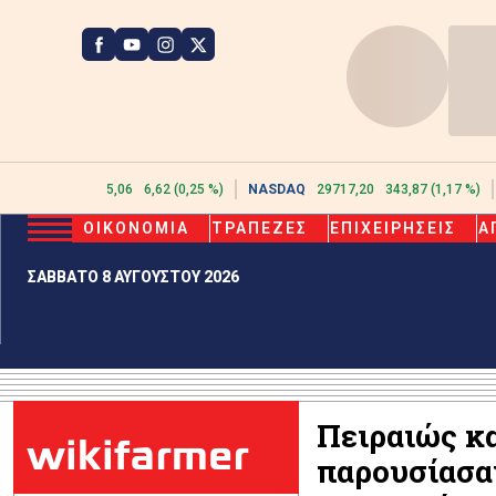
ATHEX
2615,06
6,62 (0,25 %)
NASDAQ
29717,20
343,87 (1,17 %)
ΟΙΚΟΝΟΜΙΑ
ΤΡΑΠΕΖΕΣ
ΕΠΙΧΕΙΡΗΣΕΙΣ
Α
ΣΑΒΒΑΤΟ 8 ΑΥΓΟΥΣΤΟΥ 2026
Πειραιώς κ
wikifarmer
παρουσίασα