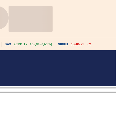
DAX
26331,17
165,94 (0,63 %)
NIKKEI
65606,71
-76,55 (-0,12 %)