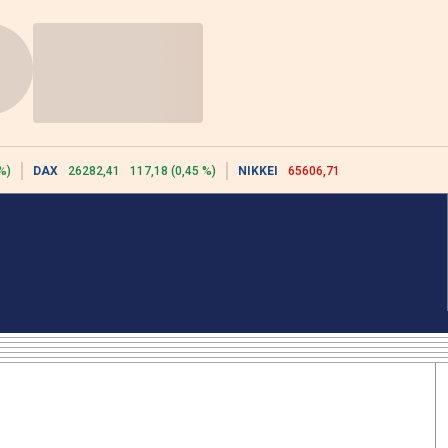
%)
DAX
26282,41
117,18 (0,45 %)
NIKKEI
65606,71
-76,55 (-0,12 %)