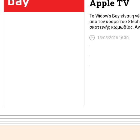
bay
Apple TV
Το Widow’s Bay είναι η ν
από τον κόσμο του Stephe
σκοτεινής κωμωδίας. Αν 
δράμα σε μια ανατριχια
15/05/2026 16:30
στο ψυχολογικό θρίλερ, [