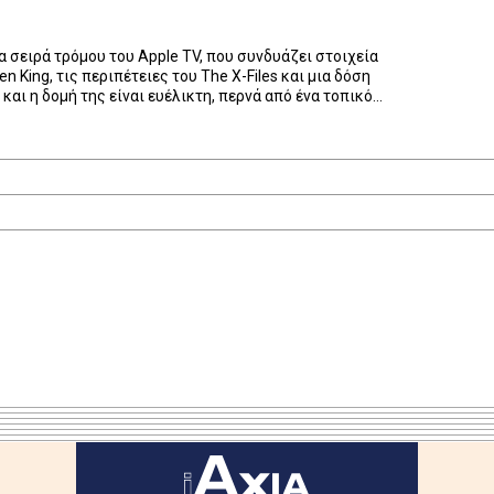
έα σειρά τρόμου του Apple TV, που συνδυάζει στοιχεία
n King, τις περιπέτειες του The X-Files και μια δόση
και η δομή της είναι ευέλικτη, περνά από ένα τοπικό
στική ιστορία φαντασμάτων και από τη μαύρη κωμωδία
…]