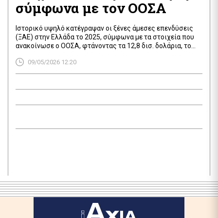
σύμφωνα με τον ΟΟΣΑ
Ιστορικό υψηλό κατέγραψαν οι ξένες άμεσες επενδύσεις
(ΞΑΕ) στην Ελλάδα το 2025, σύμφωνα με τα στοιχεία που
ανακοίνωσε ο ΟΟΣΑ, φτάνοντας τα 12,8 δισ. δολάρια, το
υψηλότερο με διαφορά ποσό για τα τελευταία 20 χρόνια. Σε
09/05/2026 12:20
σύγκριση με το 2024, οι εισροές ξένων επενδύσεων
αυξήθηκαν κατά 69%, ενώ ξεπέρασαν κατά περισσότερο
από 50% το προηγούμενο […]