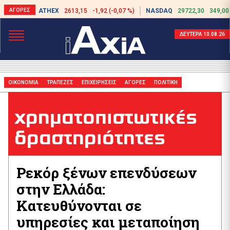
ATHEX
2613,15
-1,92 (-0,07 %)
NASDAQ
29722,30
349,00
ΔΕΥΤΕΡΑ 10.08.26
ΟΙΚΟΝΟΜΙΑ
ΤΡΑΠΕΖΕΣ
ΕΠΙΧΕΙΡΗΣΕΙΣ
ΑΓΟΡΕΣ
ΠΟΛΙΤΙΚΗ
χρηματοπιστωτικές
δραστηριότητες
Ρεκόρ ξένων επενδύσεων
στην Ελλάδα:
Κατευθύνονται σε
υπηρεσίες και μεταποίηση