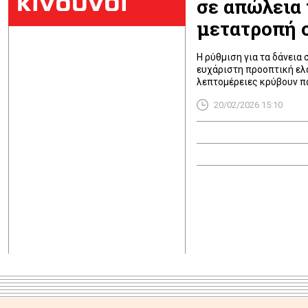
κίνδυνοι
σε απώλεια 
μετατροπή 
Η ρύθμιση για τα δάνεια
ευχάριστη προοπτική ελ
λεπτομέρειες κρύβουν π
συνέπειες. Πολλοί δανε
20/02/2026 15:10
των οικονομικών τους δυ
διαδικασία αυτή περιλαμ