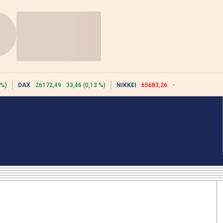
 %)
DAX
26172,49
33,46 (0,13 %)
NIKKEI
65683,26
-617,18 (-0,93 %)