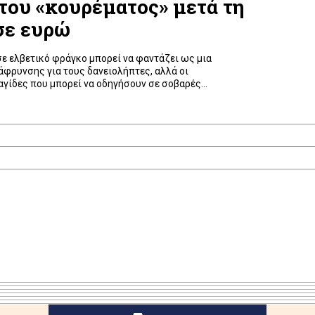
του «κουρέματος» μετά τη
σε ευρώ
 σε ελβετικό φράγκο μπορεί να φαντάζει ως μια
άφρυνσης για τους δανειολήπτες, αλλά οι
αγίδες που μπορεί να οδηγήσουν σε σοβαρές
ιολήπτες, παρασυρμένοι από την προοπτική υπέρβασης
σκολιών, ενδέχεται να μην συνειδητοποιούν ότι η
βάνει σημαντικές προϋποθέσεις και κινδύνους. […]