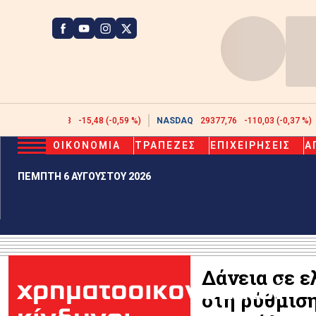
ATHEX
2608,43
-15,48 (-0,59 %)
NASDAQ
29377,76
-110,03 (-0,37 %)
ΟΙΚΟΝΟΜΙΑ
ΤΡΑΠΕΖΕΣ
ΕΠΙΧΕΙΡΗΣΕΙΣ
Α
ΠΕΜΠΤΗ 6 ΑΥΓΟΥΣΤΟΥ 2026
Δάνεια σε ε
χρηματοοικονομικοί
στη ρύθμισ