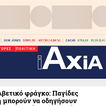
DOW JONES
53891,05
-457,95 (-0,84 %)
CAC40
8704,69
35,39 (0,41
ΓΟΡΕΣ
ΠΟΛΙΤΙΚΗ
λβετικό φράγκο: Παγίδες
η μπορούν να οδηγήσουν