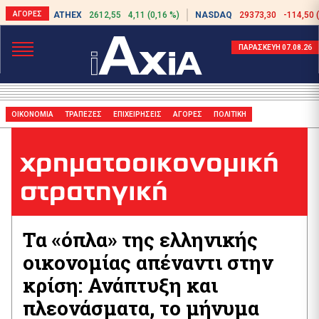
ATHEX
2612,55
4,11 (0,16 %)
NASDAQ
29373,30
-114,50 
ΠΑΡΑΣΚΕΥΗ 07.08.26
ΟΙΚΟΝΟΜΙΑ
ΤΡΑΠΕΖΕΣ
ΕΠΙΧΕΙΡΗΣΕΙΣ
ΑΓΟΡΕΣ
ΠΟΛΙΤΙΚΗ
χρηματοοικονομική
στρατηγική
Τα «όπλα» της ελληνικής
οικονομίας απέναντι στην
κρίση: Ανάπτυξη και
πλεονάσματα, το μήνυμα