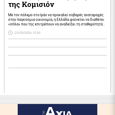
της Κομισιόν
Με τον πόλεμο στο Ιράν να προκαλεί σοβαρές αναταραχές
στην παγκόσμια οικονομία, η Ελλάδα φαίνεται να διαθέτει
«όπλα» που της επιτρέπουν να αναδείξει τη σταθερότητά
της. Σύμφωνα με την πρόσφατη έκθεση της Κομισιόν, οι
23/05/2026 15:50
υψηλοί ρυθμοί ανάπτυξης και τα εντυπωσιακά πρωτογενή
πλεονάσματα συνθέτουν ένα συγκριτικό πλεονέκτημα για
τη χώρα μας, κάτι που είναι ζωτικής σημασίας […]