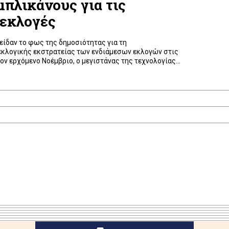
πλικάνους για τις
 εκλογές
είδαν το φως της δημοσιότητας για τη
κλογικής εκστρατείας των ενδιάμεσων εκλογών στις
ον ερχόμενο Νοέμβριο, ο μεγιστάνας της τεχνολογίας
ατομμύρια δολάρια σε δύο υπερ-επιτροπές πολιτικής
μπλικάνων στο τέλος του περασμένου έτους,
φαινόμενα για άλλη […]