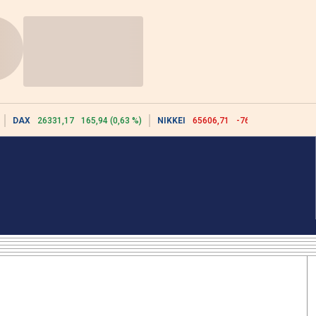
DAX
26331,17
165,94 (0,63 %)
NIKKEI
65606,71
-76,55 (-0,12 %)