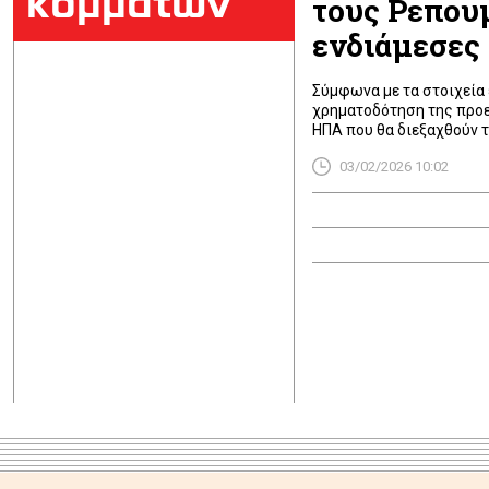
κομμάτων
τους Ρεπουμ
ενδιάμεσες
Σύμφωνα με τα στοιχεία 
χρηματοδότηση της προε
ΗΠΑ που θα διεξαχθούν τ
Ίλον Μασκ διέθεσε 10 εκ
03/02/2026 10:02
δράσης (PAC) των Ρεπου
αναλαμβάνοντας κατά τα 