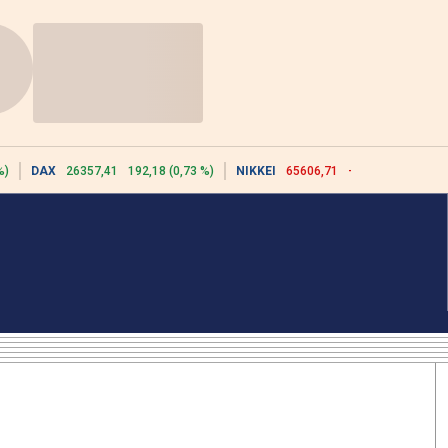
%)
DAX
26357,41
192,18 (0,73 %)
NIKKEI
65606,71
-76,55 (-0,12 %)