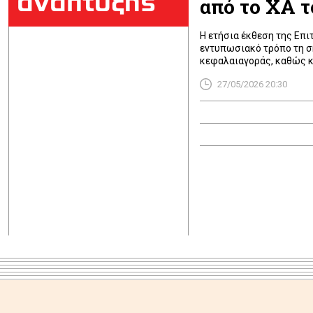
ανάπτυξης
από το ΧΑ τ
Η ετήσια έκθεση της Επι
εντυπωσιακό τρόπο τη σ
κεφαλαιαγοράς, καθώς κ
της ανάπτυξης και της ε
27/05/2026 20:30
πρόεδρο Βασιλική Λαζαρ
Κακλαμάνη, με τα μέχρι 