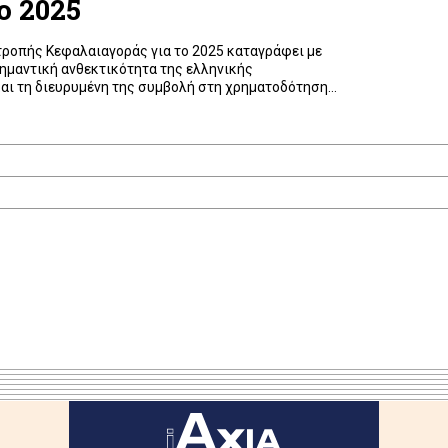
ο 2025
τροπής Κεφαλαιαγοράς για το 2025 καταγράφει με
ημαντική ανθεκτικότητα της ελληνικής
αι τη διευρυμένη της συμβολή στη χρηματοδότηση
πιχειρηματικότητας. Η έκθεση παραδόθηκε από την
άκου στον πρόεδρο της Βουλής των Ελλήνων, Νικήτα
στιγμής αποτελέσματα να αναδεικνύουν […]