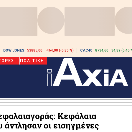
DOW JONES
53885,00
-464,00 (-0,85 %)
CAC40
8734,60
34,89 (0,40 
ΓΟΡΕΣ
ΠΟΛΙΤΙΚΗ
εφαλαιαγοράς: Κεφάλαια
ρώ άντλησαν οι εισηγμένες