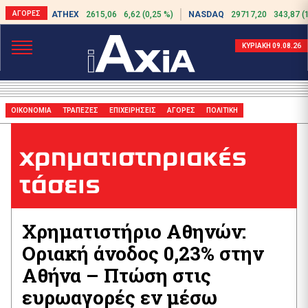
ATHEX
2615,06
6,62 (0,25 %)
NASDAQ
29717,20
343,87 (
ΚΥΡΙΑΚΗ 09.08.26
ΟΙΚΟΝΟΜΙΑ
ΤΡΑΠΕΖΕΣ
ΕΠΙΧΕΙΡΗΣΕΙΣ
ΑΓΟΡΕΣ
ΠΟΛΙΤΙΚΗ
χρηματιστηριακές
τάσεις
Χρηματιστήριο Αθηνών:
Οριακή άνοδος 0,23% στην
Αθήνα – Πτώση στις
ευρωαγορές εν μέσω