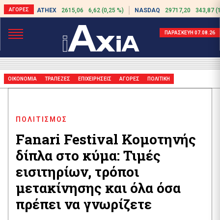
ATHEX
2615,06
6,62 (0,25 %)
NASDAQ
29717,20
343,87 (
ΠΑΡΑΣΚΕΥΗ 07.08.26
ΟΙΚΟΝΟΜΙΑ
ΤΡΑΠΕΖΕΣ
ΕΠΙΧΕΙΡΗΣΕΙΣ
ΑΓΟΡΕΣ
ΠΟΛΙΤΙΚΗ
ΠΟΛΙΤΙΣΜΟΣ
Fanari Festival Κομοτηνής
δίπλα στο κύμα: Τιμές
εισιτηρίων, τρόποι
μετακίνησης και όλα όσα
πρέπει να γνωρίζετε