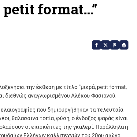
 petit format…”
λοξενήσει την έκθεση με τίτλο “μικρά, petit format,
υ και διεθνώς αναγνωρισμένου Αλέκου Φασιανού.
 ελαιογραφίες που δημιουργήθηκαν τα τελευταία
έοι, θαλασσινά τοπία, φύση, ο ένδοξος ψαράς είναι
πολαύσουν οι επισκέπτες της γκαλερί. Παράλληλα η
πουδαίων Ελλήνων καλλιτεχνών του 20ου αιώνα,