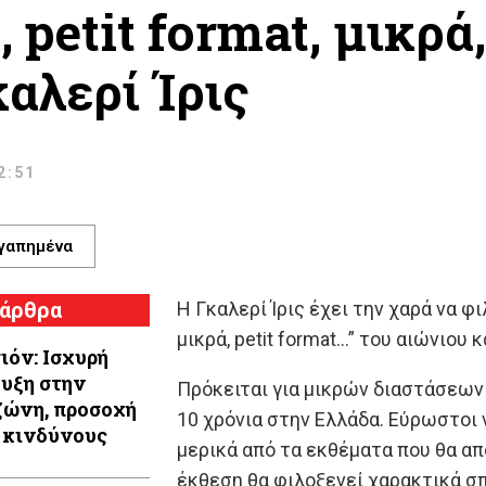
 petit format, μικρά,
αλερί Ίρις
12:51
γαπημένα
 άρθρα
Η Γκαλερί Ίρις έχει την χαρά να φι
μικρά, petit format…” του αιώνιο
ιόν: Ισχυρή
υξη στην
Πρόκειται για μικρών διαστάσεων
ώνη, προσοχή
10 χρόνια στην Ελλάδα. Εύρωστοι ν
 κινδύνους
μερικά από τα εκθέματα που θα α
έκθεση θα φιλοξενεί χαρακτικά σ