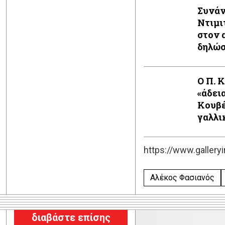
Συνάν
Ντιμι
στον 
δηλώ
Ο Π. 
«άδει
Κουβέ
γαλλι
https://www.galleryi
Αλέκος Φασιανός
διαβάστε επίσης