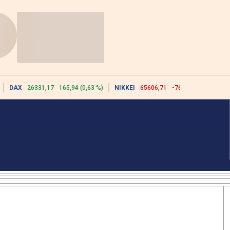
DAX
26331,17
165,94 (0,63 %)
NIKKEI
65606,71
-76,55 (-0,12 %)