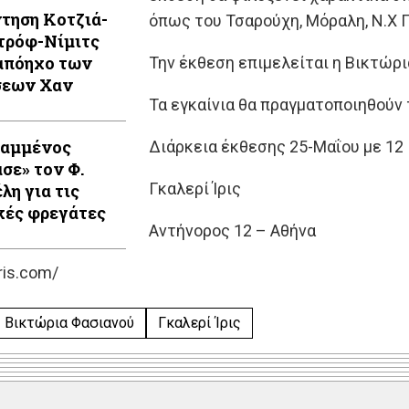
τηση Κοτζιά-
όπως του Τσαρούχη, Μόραλη, Ν.Χ Γκ
τρόφ-Νίμιτς
απόηχο των
Την έκθεση επιμελείται η Βικτώρ
σεων Χαν
Τα εγκαίνια θα πραγματοποιηθούν 
Καμμένος
Διάρκεια έκθεσης 25-Μαΐου με 12 
ασε» τον Φ.
Γκαλερί Ίρις
λη για τις
κές φρεγάτες
Αντήνορος 12 – Αθήνα
ris.com/
Βικτώρια Φασιανού
Γκαλερί Ίρις