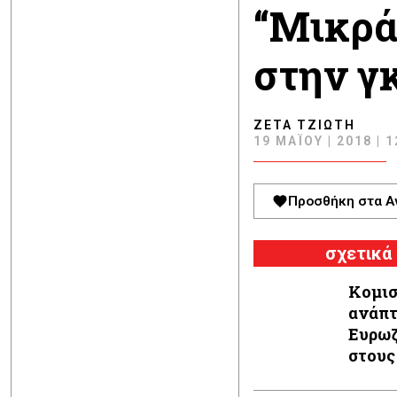
“Μικρά,
στην γκ
ΖΈΤΑ ΤΖΙΏΤΗ
19 ΜΑΪ́ΟΥ | 2018 | 
Προσθήκη στα Α
σχετικά
Κομισ
ανάπτ
Ευρωζ
στους