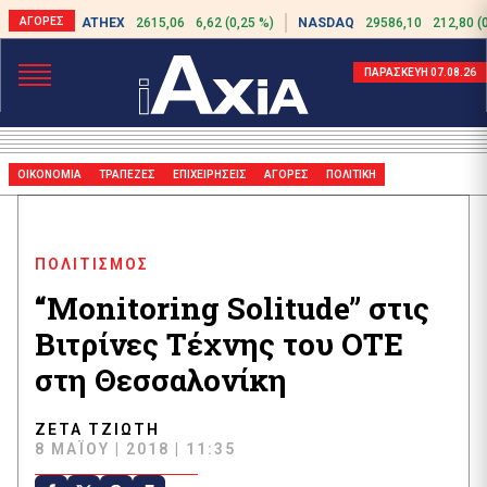
ATHEX
2615,06
6,62 (0,25 %)
NASDAQ
29586,10
212,80 (
ΠΑΡΑΣΚΕΥΗ 07.08.26
ΟΙΚΟΝΟΜΙΑ
ΤΡΑΠΕΖΕΣ
ΕΠΙΧΕΙΡΗΣΕΙΣ
ΑΓΟΡΕΣ
ΠΟΛΙΤΙΚΗ
ΠΟΛΙΤΙΣΜΟΣ
“Monitoring Solitude” στις
Βιτρίνες Τέχνης του ΟΤΕ
στη Θεσσαλονίκη
ΖΈΤΑ ΤΖΙΏΤΗ
8 ΜΑΪ́ΟΥ | 2018 | 11:35