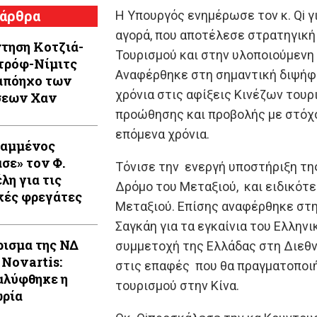
 άρθρα
Η Υπουργός ενημέρωσε τον κ. Qi γ
αγορά, που αποτέλεσε στρατηγική
τηση Κοτζιά-
Τουρισμού και στην υλοποιούμενη 
τρόφ-Νίμιτς
Αναφέρθηκε στη σημαντική διψήφι
απόηχο των
χρόνια στις αφίξεις Κινέζων του
σεων Χαν
προώθησης και προβολής με στόχο
επόμενα χρόνια.
Καμμένος
ασε» τον Φ.
Τόνισε την ενεργή υποστήριξη τη
λη για τις
Δρόμο του Μεταξιού, και ειδικότ
κές φρεγάτες
Μεταξιού. Επίσης αναφέρθηκε στ
Σαγκάη για τα εγκαίνια του Ελλην
ρισμα της ΝΔ
συμμετοχή της Ελλάδας στη Διεθνή
 Novartis:
στις επαφές που θα πραγματοποιή
λύφθηκε η
τουρισμού στην Κίνα.
ρία