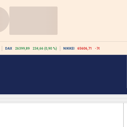
DAX
26399,89
234,66 (0,90 %)
NIKKEI
65606,71
-76,55 (-0,12 %)