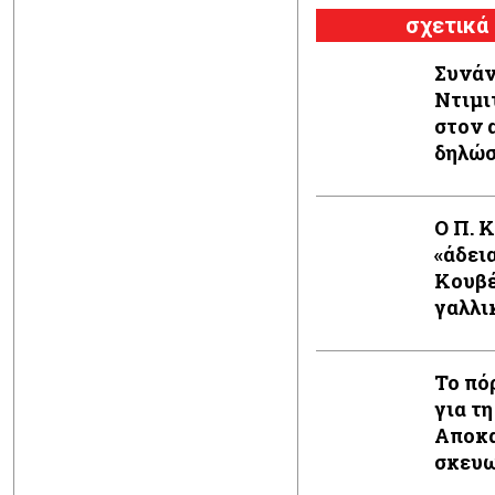
σχετικά
Συνάν
Ντιμι
στον 
δηλώ
Ο Π. 
«άδει
Κουβέ
γαλλι
Το πό
για τη
Αποκα
σκευω