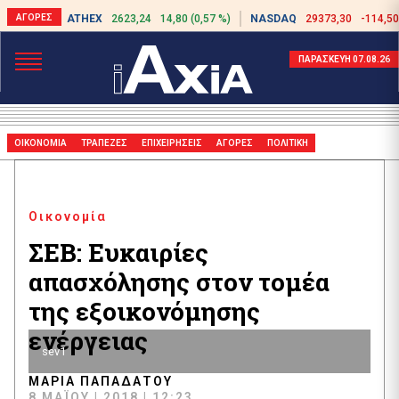
ATHEX
2623,24
14,80 (0,57 %)
NASDAQ
29373,30
-114,50
ΠΑΡΑΣΚΕΥΗ 07.08.26
ΟΙΚΟΝΟΜΙΑ
ΤΡΑΠΕΖΕΣ
ΕΠΙΧΕΙΡΗΣΕΙΣ
ΑΓΟΡΕΣ
ΠΟΛΙΤΙΚΗ
Οικονομία
ΣΕΒ: Ευκαιρίες
απασχόλησης στον τομέα
της εξοικονόμησης
ενέργειας
sev1
ΜΑΡΊΑ ΠΑΠΑΔΆΤΟΥ
8 ΜΑΪ́ΟΥ | 2018 | 12:23