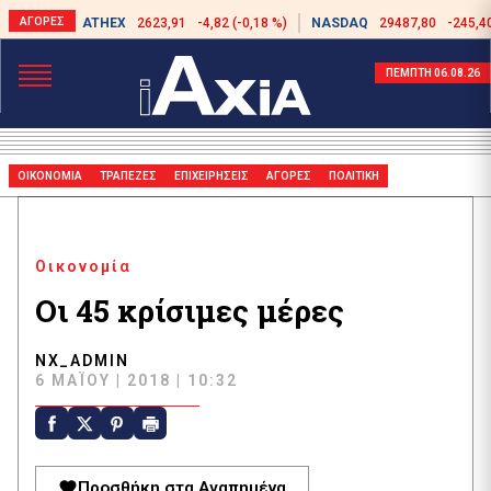
ATHEX
2623,91
-4,82 (-0,18 %)
NASDAQ
29487,80
-245,40
ΠΕΜΠΤΗ 06.08.26
ΟΙΚΟΝΟΜΙΑ
ΤΡΑΠΕΖΕΣ
ΕΠΙΧΕΙΡΗΣΕΙΣ
ΑΓΟΡΕΣ
ΠΟΛΙΤΙΚΗ
Οικονομία
Οι 45 κρίσιμες μέρες
NX_ADMIN
6 ΜΑΪ́ΟΥ | 2018 | 10:32
Προσθήκη στα Αγαπημένα