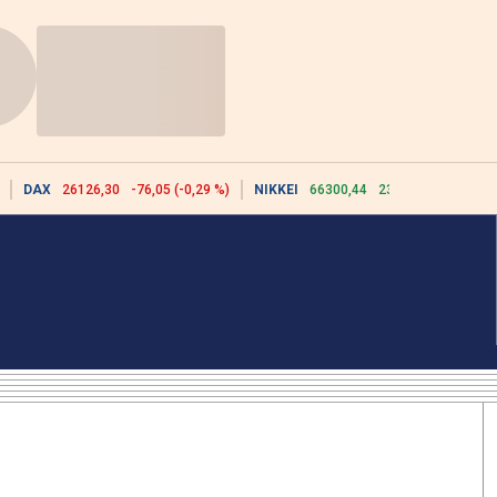
DAX
26126,30
-76,05 (-0,29 %)
NIKKEI
66300,44
2342,91 (3,66 %)