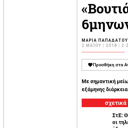
«Βουτιά
6μηνω
ΜΑΡΊΑ ΠΑΠΑΔΆΤΟΥ
2 ΜΑΪ́ΟΥ | 2018 | 2:
Προσθήκη στα Α
Με σημαντική μεί
εξάμηνης διάρκεια
σχετικά
ΣτΕ: 
οι τη