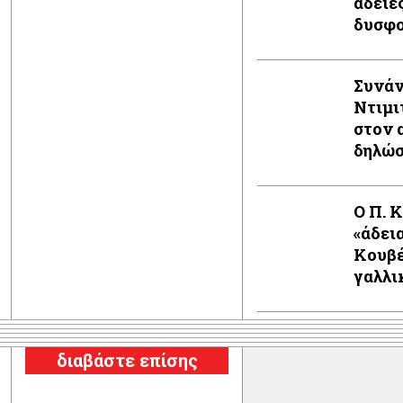
άδειε
δυσφο
Συνάν
Ντιμι
στον 
δηλώ
Ο Π. 
«άδει
Κουβέ
γαλλι
διαβάστε επίσης