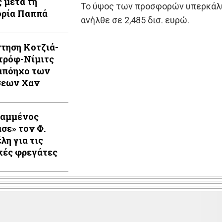
ς μετά τη
Το ύψος των προσφορών υπερκάλυ
ρία Παππά
ανήλθε σε 2,485 δισ. ευρώ.
τηση Κοτζιά-
τρόφ-Νίμιτς
απόηχο των
σεων Χαν
Καμμένος
ασε» τον Φ.
λη για τις
κές φρεγάτες