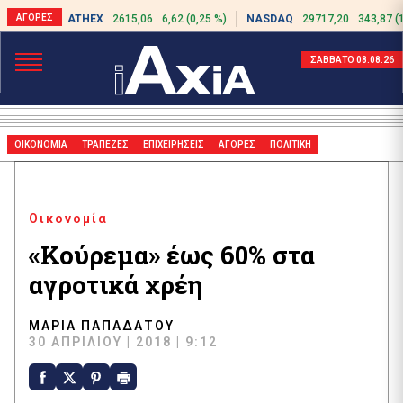
ATHEX
2615,06
6,62 (0,25 %)
NASDAQ
29717,20
343,87 (
ΣΑΒΒΑΤΟ 08.08.26
ΟΙΚΟΝΟΜΙΑ
ΤΡΑΠΕΖΕΣ
ΕΠΙΧΕΙΡΗΣΕΙΣ
ΑΓΟΡΕΣ
ΠΟΛΙΤΙΚΗ
Οικονομία
«Κούρεμα» έως 60% στα
αγροτικά χρέη
ΜΑΡΊΑ ΠΑΠΑΔΆΤΟΥ
30 ΑΠΡΙΛΊΟΥ | 2018 | 9:12