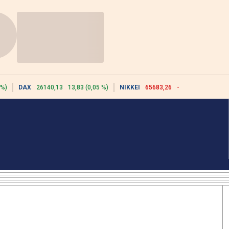
 %)
DAX
26140,13
13,83 (0,05 %)
NIKKEI
65683,26
-617,18 (-0,93 %)