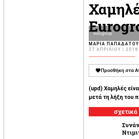
Χαμηλέ
Eurogr
eurogroup
ΜΑΡΊΑ ΠΑΠΑΔΆΤΟΥ
27 ΑΠΡΙΛΊΟΥ | 2018 
Προσθήκη στα Α
(upd) Χαμηλές είνα
μετά τη λήξη του 
σχετικά
Συνάν
Ντιμι