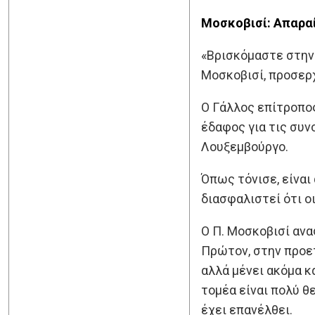
Μοσκοβισί: Απαραί
«Βρισκόμαστε στην
Μοσκοβισί, προσερ
Ο Γάλλος επίτροπος
έδαφος για τις συν
Λουξεμβούργο.
Όπως τόνισε, είναι
διασφαλιστεί ότι ο
Ο Π. Μοσκοβισί αν
Πρώτον, στην προε
αλλά μένει ακόμα κ
τομέα είναι πολύ θ
έχει επανέλθει.