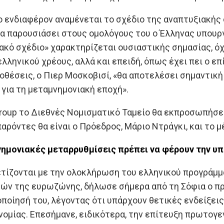
ο ενδιαφέρον αναμένεται το σχέδιο της αναπτυξιακής
θα παρουσιάσει στους ομολόγους του ο Έλληνας υπουρ
ακό σχέδιο» χαρακτηρίζεται ουσιαστικής σημασίας, ό
λληνικού χρέους, αλλά και επειδή, όπως έχει πει ο επ
θέσεις, ο Πιερ Μοσκοβισί, «θα αποτελέσει σημαντική 
για τη μεταμνημονιακή εποχή».
group το Διεθνές Νομισματικό Ταμείο θα εκπροσωπήσε
αρόντες θα είναι ο Πρόεδρος, Μάριο Ντράγκι, και το
νημονιακές μεταρρυθμίσεις πρέπει να φέρουν την υ
τίζονται με την ολοκλήρωση του ελληνικού προγράμμ
ών της ευρωζώνης, δήλωσε σήμερα από τη Σόφια ο πρό
ποίησή του, λέγοντας ότι υπάρχουν θετικές ενδείξει
νομίας. Επεσήμανε, ειδικότερα, την επίτευξη πρωτογε