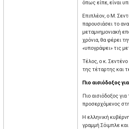
όπως είπε, είναι υ
Επιπλέον, ο Μ. Σεν
παρουσιάσει το ανα
μεταμνημονιακή επο
χρόνια, θα φέρει τ
«υπογράψει» τις με
Τέλος, ο κ. Σεντέν
της τέταρτης και τ
Πιο αισιόδοξος γι
Πιο αισιόδοξος για
προσερχόμενος στη
Η ελληνική κυβέρνη
γραμμή Σόιμπλε και