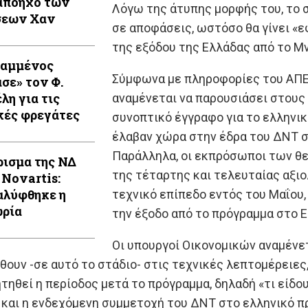
απόηχο των
Λόγω της άτυπης μορφής του, το σ
σεων Χαν
σε αποφάσεις, ωστόσο θα γίνει «ε
της εξόδου της Ελλάδας από το Μν
Καμμένος
Σύμφωνα με πληροφορίες του ΑΠΕ-
ασε» τον Φ.
λη για τις
αναμένεται να παρουσιάσει στου
κές φρεγάτες
συνοπτικό έγγραφο για το ελληνι
έλαβαν χώρα στην έδρα του ΔΝΤ σ
Παράλληλα, οι εκπρόσωποι των θε
ρισμα της ΝΔ
της τέταρτης και τελευταίας αξιο
 Novartis:
λύφθηκε η
τεχνικό επίπεδο εντός του Μαΐου
ρία
την έξοδο από το πρόγραμμα στο Ε
Οι υπουργοί Οικονομικών αναμένε
θουν -σε αυτό το στάδιο- στις τεχνικές λεπτομέρειε
τηθεί η περίοδος μετά το πρόγραμμα, δηλαδή «τι είδ
και η ενδεχόμενη συμμετοχή του ΔΝΤ στο ελληνικό π