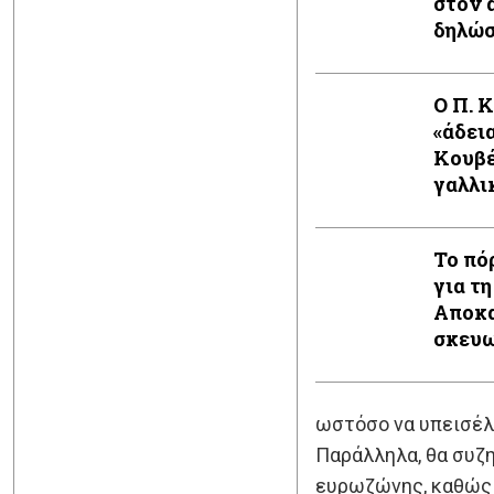
στον 
δηλώ
Ο Π. 
«άδει
Κουβέ
γαλλι
Το πό
για τη
Αποκα
σκευω
ωστόσο να υπεισέλ
Παράλληλα, θα συζη
ευρωζώνης, καθώς 