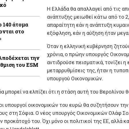
κό
Η Ελλάδα θα απαλλαγεί από τις α
ανάπτυξης μειωθεί κάτω από το 2,
 140 άτομα
απαραίτητη εάν η ανάπτυξη κυμαιν
ονται στο
εξόφληση, εάν η αύξηση ήταν μεγ
»
Όταν η ελληνική κυβέρνηση ζητού
χρόνια, ο πρώην υπουργός Οικονο
Αποδέχεται την
αντιδρούσε πεισματικά, τονίζει η
θμιση του ESM
μεταρρυθμίσεις της, ήταν η τυπο
υπουργού Οικονομικών.
α μπορεί να ελπίζει ότι η στάση αυτή του Βερολίνου θ
 οι υπουργοί οικονομικών του ευρώ θα συζητήσουν την
υς στη Σόφια. Ο νέος υπουργός Οικονομικών Oλάφ Σολ
ν προκάτοχό του. Όχι μόνο οι πολιτικοί της ΕΕ, αλλά 