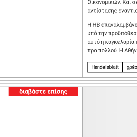
Οικονομικών. Και σ
αντίστασης ενάντια
Η HB επαναλαμβάνε
υπό την προϋπόθεση
αυτό η καγκελαρία 
προ πολλού. Η Αθήν
Handelsblatt
χρέ
διαβάστε επίσης