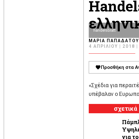
Handel
ελληνι
handelsblatt
ΜΑΡΊΑ ΠΑΠΑΔΆΤΟΥ
4 ΑΠΡΙΛΊΟΥ | 2018 |
Προσθήκη στα Α
«Σχέδια για περαιτ
υπέβαλαν ο Ευρωπαϊ
σχετικά
Πάμπλ
Υψηλέ
για τ