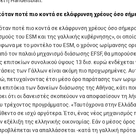
ι η Handelsblatt.
κόταν ποτέ πιο κοντά σε ελάφρυνση χρέους όσο σήμ
όταν ποτέ πιο κοντά σε ελάφρυνση χρέους όσο σήμερα
ούς του ESM και της γαλλικής κυβέρνησης», οι οποί
μφωνα με το μοντέλο του ESM, ο χρόνος ωρίμανσης ορ
από τον παλαιό μηχανισμό διάσωσης EFSF, θα μπορούσε
 επιτοκίων συνολικού ύψους 13 δισ. ευρώ ενδέχεται 
οτάσεις των Γάλλων είναι ακόμη πιο προχωρημένες. Α
ρώ, πετυχαίνοντας έτσι μέσο όρο παράτασης των ωριμ
 επιτόκια των δανείων διάσωσης της Αθήνας, κάτι πο
ρει ότι οι δανειστές σκοπεύουν να αποφασίσουν τη λ
ου τρέχοντος προγράμματος. «Ταυτόχρονα στην Ελλάδα
θεντο σε ισχύ αργότερα. Έτσι, ένας νέος μηχανισμός
ην εξέλιξη της ελληνικής οικονομίας. Εάν ο μέσος όρ
 προβλέπεται να απαλλάσσεται -κατά τη γαλλική πρότ