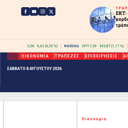
ΤΡΆΠ
ΕΚΤ:
κερδ
τράπ
ATHEX
2615,06
6,62 (0,25 %)
NASDAQ
29717,20
343,87 (1,17 %)
ΟΙΚΟΝΟΜΙΑ
ΤΡΑΠΕΖΕΣ
ΕΠΙΧΕΙΡΗΣΕΙΣ
Α
ΣΑΒΒΑΤΟ 8 ΑΥΓΟΥΣΤΟΥ 2026
Οικονομία