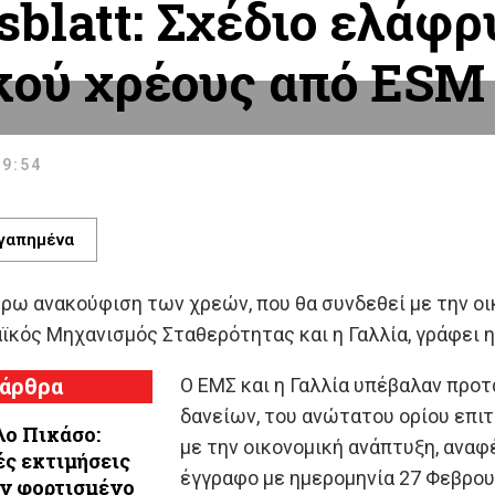
sblatt: Σχέδιο ελάφρ
κού χρέους από ESM 
 9:54
γαπημένα
έρω ανακούφιση των χρεών, που θα συνδεθεί με την ο
κός Μηχανισμός Σταθερότητας και η Γαλλία, γράφει η 
 άρθρα
Ο ΕΜΣ και η Γαλλία υπέβαλαν προ
δανείων, του ανώτατου ορίου επι
ο Πικάσο:
με την οικονομική ανάπτυξη, αναφέ
ς εκτιμήσεις
έγγραφο με ημερομηνία 27 Φεβρου
ον φορτισμένο