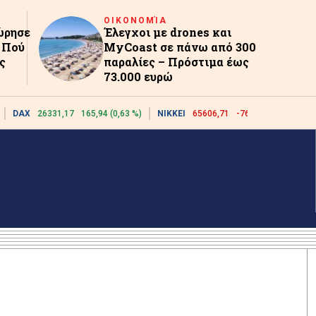
ΟΙΚΟΝΟΜΊΑ
ώρησε
Έλεγχοι με drones και
– Πού
MyCoast σε πάνω από 300
ς
παραλίες – Πρόστιμα έως
73.000 ευρώ
DAX
26331,17
165,94 (0,63 %)
NIKKEI
65606,71
-76,55 (-0,12 %)