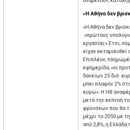
αναμένουν, καταλήγε
«Η Αθήνα δεν βρισ
«Η Αθήνα δεν βρισκ
«πρώτους υπολογισμ
εργασίας».Έτσι, σύ
είχαν εκταμιευθεί 
Επιπλέον, πληρωμές
εφημερίδα, «οι πρ
δανείων 25 δισ. ευ
μπει πλαφόν 2% στα
ευρώ». Η HB αναφέ
μετά την εκπνοή τ
φρύνσεων που θα τί
μέχρι το 2050 με τ
από 2,8%, η Ελλάδα