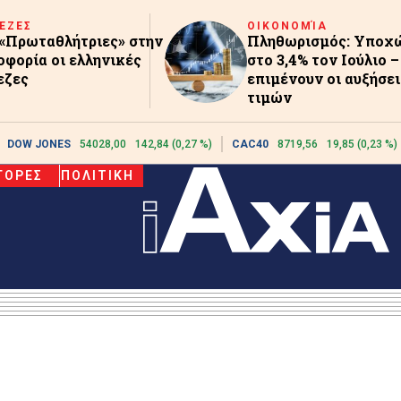
ΕΖΕΣ
ΟΙΚΟΝΟΜΊΑ
 «Πρωταθλήτριες» στην
Πληθωρισμός: Υποχ
οφορία οι ελληνικές
στο 3,4% τον Ιούλιο 
εζες
επιμένουν οι αυξήσει
τιμών
DOW JONES
54028,00
142,84 (0,27 %)
CAC40
8719,56
19,85 (0,23 %)
ΓΟΡΕΣ
ΠΟΛΙΤΙΚΗ