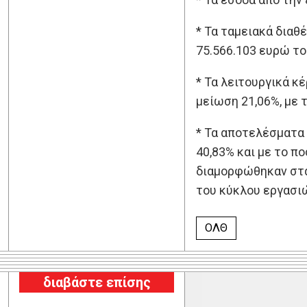
* Τα ταμειακά διαθ
75.566.103 ευρώ το
* Τα λειτουργικά κ
μείωση 21,06%, με 
* Τα αποτελέσματα
40,83% και με το π
διαμορφώθηκαν στα 
του κύκλου εργασιώ
ΟΛΘ
διαβάστε επίσης