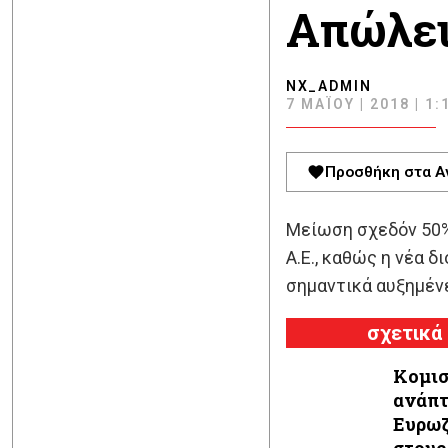
Απώλει
NX_ADMIN
7 ΜΑΪ́ΟΥ | 2018 | 1:
Προσθήκη στα Α
Μείωση σχεδόν 50% 
Α.Ε., καθώς η νέα
σημαντικά αυξημέν
σχετικά
Κομισ
ανάπτ
Ευρωζ