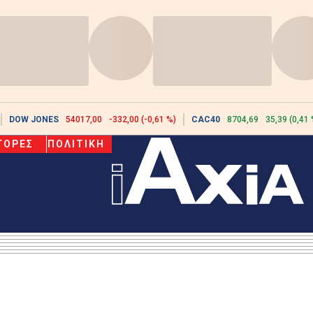
DOW JONES
54017,00
-332,00 (-0,61 %)
CAC40
8704,69
35,39 (0,41 
ΓΟΡΕΣ
ΠΟΛΙΤΙΚΗ