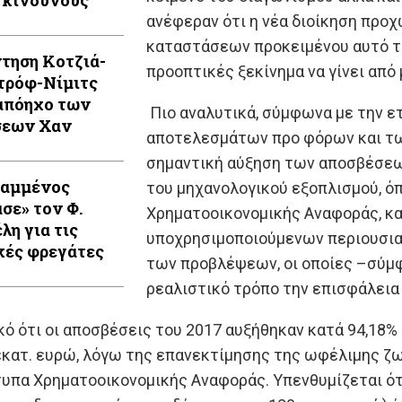
 κινδύνους
ανέφεραν ότι η νέα διοίκηση προ
καταστάσεων προκειμένου αυτό το
τηση Κοτζιά-
προοπτικές ξεκίνημα να γίνει από 
τρόφ-Νίμιτς
απόηχο των
Πιο αναλυτικά, σύμφωνα με την ετ
σεων Χαν
αποτελεσμάτων προ φόρων και τω
σημαντική αύξηση των αποσβέσεω
Καμμένος
του μηχανολογικού εξοπλισμού, ό
ασε» τον Φ.
Χρηματοοικονομικής Αναφοράς, κα
λη για τις
υποχρησιμοποιούμενων περιουσιακ
κές φρεγάτες
των προβλέψεων, οι οποίες –σύμφ
ρεαλιστικό τρόπο την επισφάλεια
κό ότι οι αποσβέσεις του 2017 αυξήθηκαν κατά 94,18% 
 εκατ. ευρώ, λόγω της επανεκτίμησης της ωφέλιμης ζ
υπα Χρηματοοικονομικής Αναφοράς. Υπενθυμίζεται ότ