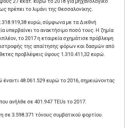
ους 27 εκατ. ευρώ το 2018 για μηχανολογικό
πως πρέπει το λιμάνι της Θεσσαλονίκης.
.318.919,38 ευρώ, σύμφωνα με τα Διεθνή
ία υπερβαίνει το ανακτήσιμο ποσό τους. Η ζημία
πλέον, το 2017 η εταιρεία σχημάτισε πρόβλεψη
επιστροφής της απαίτησης φόρων και δασμών από
θετες προβλέψεις ύψους 1.310.411,32 ευρώ.
ρώ έναντι 48.061.529 ευρώ το 2016, σημειώνοντας
ου ανήλθε σε 401.947 TEUs το 2017.
η σε 3.598.371 τόνους συμβατικού φορτίου.