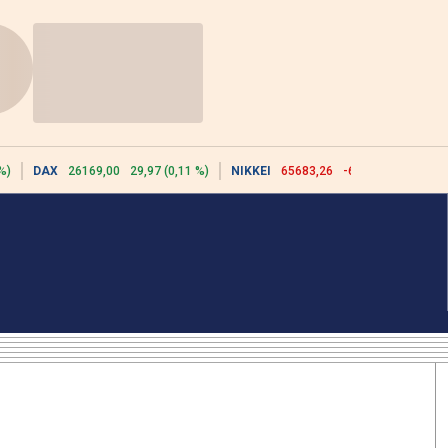
%)
DAX
26169,00
29,97 (0,11 %)
NIKKEI
65683,26
-617,18 (-0,93 %)