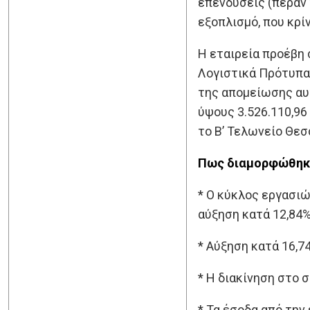
επενδύσεις (πέραν
εξοπλισμό, που κρί
Η εταιρεία προέβη 
Λογιστικά Πρότυπα 
της απομείωσης αυ
ύψους 3.526.110,9
το Β’ Τελωνείο Θεσ
Πως διαμορφώθηκα
* Ο κύκλος εργασιώ
αύξηση κατά 12,84%
* Αύξηση κατά 16,7
* H διακίνηση στο 
* Τα έσοδα από τη