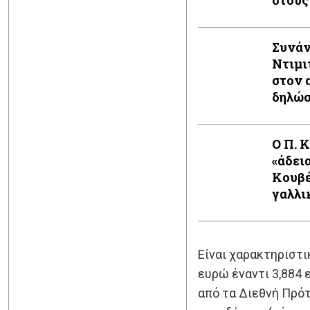
στους
Συνάν
Ντιμι
στον 
δηλώ
Ο Π. 
«άδει
Κουβέ
γαλλι
Είναι χαρακτηριστι
ευρώ έναντι 3,884
από τα Διεθνή Πρότ