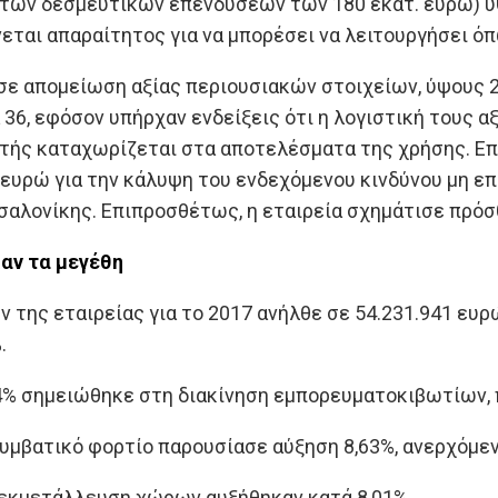
 των δεσμευτικών επενδύσεων των 180 εκατ. ευρώ) ύψ
νεται απαραίτητος για να μπορέσει να λειτουργήσει ό
σε απομείωση αξίας περιουσιακών στοιχείων, ύψους 2
36, εφόσον υπήρχαν ενδείξεις ότι η λογιστική τους αξ
τής καταχωρίζεται στα αποτελέσματα της χρήσης. Επι
6 ευρώ για την κάλυψη του ενδεχόμενου κινδύνου μη 
σαλονίκης. Επιπροσθέτως, η εταιρεία σχημάτισε πρόσ
ν τα μεγέθη
ν της εταιρείας για το 2017 ανήλθε σε 54.231.941 ευ
.
4% σημειώθηκε στη διακίνηση εμπορευματοκιβωτίων, π
συμβατικό φορτίο παρουσίασε αύξηση 8,63%, ανερχόμεν
ν εκμετάλλευση χώρων αυξήθηκαν κατά 8,01%.