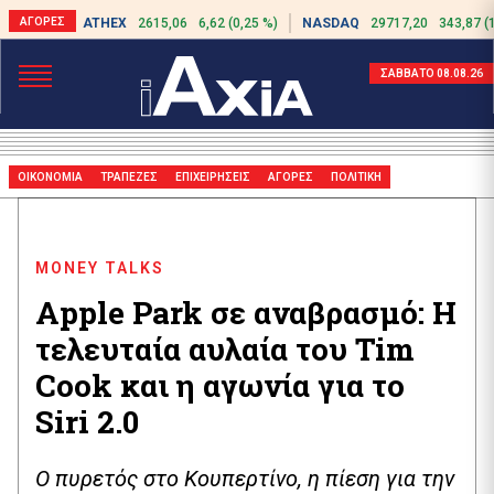
ATHEX
2615,06
6,62 (0,25 %)
NASDAQ
29717,20
343,87 (
ΣΑΒΒΑΤΟ 08.08.26
ΟΙΚΟΝΟΜΙΑ
ΤΡΑΠΕΖΕΣ
ΕΠΙΧΕΙΡΗΣΕΙΣ
ΑΓΟΡΕΣ
ΠΟΛΙΤΙΚΗ
MONEY TALKS
Apple Park σε αναβρασμό: Η
τελευταία αυλαία του Tim
Cook και η αγωνία για το
Siri 2.0
Ο πυρετός στο Κουπερτίνο, η πίεση για την