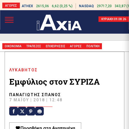
ATHEX
2615,06
6,62 (0,25 %)
NASDAQ
29717,20
343,87 (
ΚΥΡΙΑΚΗ 09.08.26
ΟΙΚΟΝΟΜΙΑ
ΤΡΑΠΕΖΕΣ
ΕΠΙΧΕΙΡΗΣΕΙΣ
ΑΓΟΡΕΣ
ΠΟΛΙΤΙΚΗ
ΛΥΚΑΒΗΤΟΣ
Εμφύλιος στον ΣΥΡΙΖΑ
ΠΑΝΑΓΙΏΤΗΣ ΣΠΑΝΌΣ
7 ΜΑΪ́ΟΥ | 2018 | 12:48
Προσθήκη στα Αγαπημένα