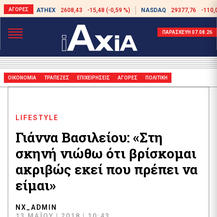
ATHEX
2608,43
-15,48 (-0,59 %)
NASDAQ
29377,76
-110,
ΠΑΡΑΣΚΕΥΗ 07.08.26
ΟΙΚΟΝΟΜΙΑ
ΤΡΑΠΕΖΕΣ
ΕΠΙΧΕΙΡΗΣΕΙΣ
ΑΓΟΡΕΣ
ΠΟΛΙΤΙΚΗ
LIFESTYLE
Γιάννα Βασιλείου: «Στη
σκηνή νιώθω ότι βρίσκομαι
ακριβώς εκεί που πρέπει να
είμαι»
NX_ADMIN
13 ΜΑΪ́ΟΥ | 2018 | 10:43