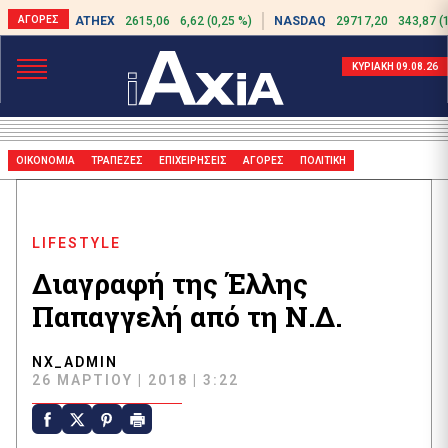
ATHEX
2615,06
6,62 (0,25 %)
NASDAQ
29717,20
343,87 (
ΚΥΡΙΑΚΗ 09.08.26
ΟΙΚΟΝΟΜΙΑ
ΤΡΑΠΕΖΕΣ
ΕΠΙΧΕΙΡΗΣΕΙΣ
ΑΓΟΡΕΣ
ΠΟΛΙΤΙΚΗ
LIFESTYLE
Διαγραφή της Έλλης
Παπαγγελή από τη Ν.Δ.
NX_ADMIN
26 ΜΑΡΤΊΟΥ | 2018 | 3:22