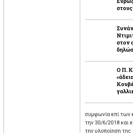
Ευρωζ
στους
Συνάν
Ντιμι
στον 
δηλώ
Ο Π. 
«άδει
Κουβέ
γαλλι
συμφωνία επί των 
την 30/6/2018 και 
την υλοποίηση της