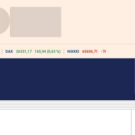
DAX
26331,17
165,94 (0,63 %)
NIKKEI
65606,71
-76,55 (-0,12 %)