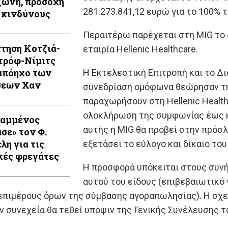
ώνη, προσοχή
281.273.841,12 ευρώ για το 100% 
 κινδύνους
Περαιτέρω παρέχεται στη MIG το
τηση Κοτζιά-
εταιρία Hellenic Healthcare.
τρόφ-Νίμιτς
απόηχο των
Η Εκτελεστική Επιτροπή και το Δι
σεων Χαν
συνεδρίαση ομόφωνα θεώρησαν τη
παραχωρήσουν στη Hellenic Health
ολοκλήρωση της συμφωνίας έως κα
Καμμένος
αυτής η MIG θα προβεί στην πρόσ
ασε» τον Φ.
λη για τις
εξετάσει το εύλογο και δίκαιο το
κές φρεγάτες
Η προσφορά υπόκειται στους συνή
αυτού του είδους (επιβεβαιωτικό 
επιμέρους όρων της σύμβασης αγοραπωλησίας). Η σχε
εν συνεχεία θα τεθεί υπόψιν της Γενικής Συνέλευσης 