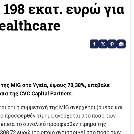
198 εκατ. ευρώ για
ealthcare
 της MIG στο Υγεία, ύψους 70,38%, υπέβαλε
ια της CVC Capital Partners.
αι ότι η συμμετοχή της MIG ανέρχεται (άμεσα και
 Το προσφερθέν τίμημα ανέρχεται στο ποσό των
νέπεια το συνολικό προσφερθέν τίμημα της
308,72 ευρώ (το οποίο αντιστοιχεί στο ποσό των