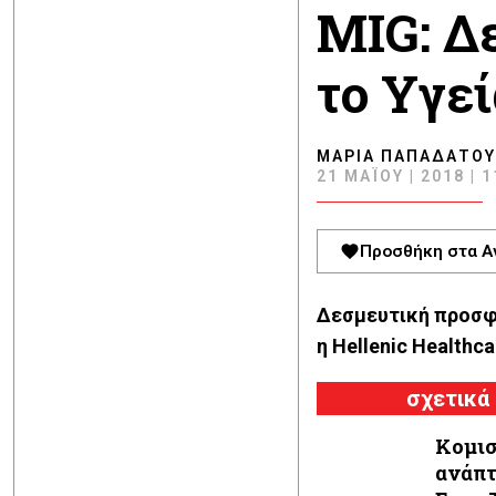
MIG: Δ
το Υγεί
ΜΑΡΊΑ ΠΑΠΑΔΆΤΟΥ
21 ΜΑΪ́ΟΥ | 2018 | 
Προσθήκη στα Α
Δεσμευτική προσφο
η Hellenic Healthc
σχετικά
Κομισ
ανάπτ