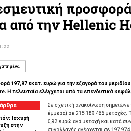
εσμευτική προσφορά 
α από την Hellenic H
11:22
γαπημένα
ρά 197,97 εκατ. ευρώ για την εξαγορά του μεριδίου
are. Η τελευταία ελέγχεται από τα επενδυτικά κεφάλα
 άρθρα
Σε σχετική ανακοίνωση σημειώνετ
έμμεσα) σε 215.189.466 μετοχές.
ιόν: Ισχυρή
0,92 ευρώ ανά μετοχή και κατά συ
υξη στην
συναλλαγής ανέρχεται σε 197.974.