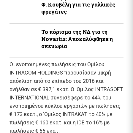
Φ. Κουβέλη για τις γαλλικές
φρεγάτες
Το πόρισμα της ΝΔ για τη
Novartis: Αποκαλύφθηκε η
σκευωρία
Οι ενοποιημένες πωλήσεις του Ομίλου
INTRACOM HOLDINGS παρουσίασαν μικρή
απόκλιση από το επίπεδο του 2016 και
ανήλθαν σε € 397,1 εκατ. Ο ‘Ομιλος INTRASOFT
INTERNATIONAL συνεισέφερε το 44% του
ενοποιημένου κύκλου εργασιών με πωλήσεις
€ 173 εκατ., ο ‘Ομιλος INTRAKAT το 40% με
πωλήσεις € 160 εκατ. και η IDE το 16% με
πωλήσεις € 66 εκατ.