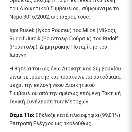
Όρισε ως ανεξάρτητα μη εκτελεστικά μέλη
του Διοικητικού Συμβουλίου, σύμφωνα με το
Νόμο 3016/2002, ως ισχύει, τους:
Igor Rusek (Ιγκόρ Ρούσεκ) του Milos (Μίλος),
Rudolf Jurcik (Ρούντολφ Γιούρσικ) του Rudolf
(Ρούντολφ), Δημητράκης Ποταμίτης του
Ιωάννη.
Η θητεία του ως άνω Διοικητικού Συμβουλίου
είναι τετραετής και παρατείνεται αυτοδίκαια
μέχρι την εκλογή νέου Διοικητικού
Συμβουλίου από την αμέσως επόμενη Τακτική
Γενική Συνέλευση των Μετόχων.
Θέμα 11ο:
Εξέλεξε κατά πλειοψηφία (99,01%)
Επιτροπή Ελέγχου ως ακολούθως: