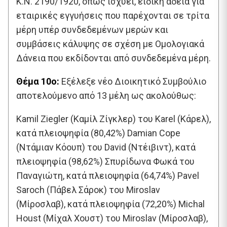
Κ.Ν. 2190/1920, όπως ισχύει, ειδική άδεια για
εταιρικές εγγυήσεις που παρέχονται σε τρίτα
μέρη υπέρ συνδεδεμένων μερών και
συμβάσεις κάλυψης σε σχέση με Ομολογιακά
Δάνεια που εκδίδονται από συνδεδεμένα μέρη.
Θέμα 10o:
Εξέλεξε νέο Διοικητικό Συμβούλιο
αποτελούμενο από 13 μέλη ως ακολούθως:
Kamil Ziegler (Καμίλ Ζίγκλερ) του Karel (Κάρελ),
κατά πλειοψηφία (80,42%) Damian Cope
(Ντάμιαν Κόουπ) του David (Ντέιβιντ), κατά
πλειοψηφία (98,62%) Σπυρίδωνα Φωκά του
Παναγιώτη, κατά πλειοψηφία (64,74%) Pavel
Saroch (Πάβελ Σάροκ) του Miroslav
(Μίροσλαβ), κατά πλειοψηφία (72,20%) Michal
Houst (Μίχαλ Χουστ) του Miroslav (Μίροσλαβ),