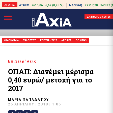
ATHEX
2615,06
6,62 (0,25 %)
NASDAQ
29717,20
343,87 (
ΣΑΒΒΑΤΟ 08.08.26
ΟΙΚΟΝΟΜΙΑ
ΤΡΑΠΕΖΕΣ
ΕΠΙΧΕΙΡΗΣΕΙΣ
ΑΓΟΡΕΣ
ΠΟΛΙΤΙΚΗ
Επιχειρήσεις
ΟΠΑΠ: Διανέμει μέρισμα
0,40 ευρώ/ μετοχή για το
2017
ΜΑΡΊΑ ΠΑΠΑΔΆΤΟΥ
26 ΑΠΡΙΛΊΟΥ | 2018 | 1:06