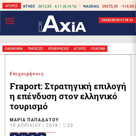
ATHEX
2612,55
4,11 (0,16 %)
NASDAQ
29373,30
-114,50 
ΠΑΡΑΣΚΕΥΗ 07.08.26
ΟΙΚΟΝΟΜΙΑ
ΤΡΑΠΕΖΕΣ
ΕΠΙΧΕΙΡΗΣΕΙΣ
ΑΓΟΡΕΣ
ΠΟΛΙΤΙΚΗ
Επιχειρήσεις
Fraport: Στρατηγική επιλογή
η επένδυση στον ελληνικό
τουρισμό
ΜΑΡΊΑ ΠΑΠΑΔΆΤΟΥ
19 ΑΠΡΙΛΊΟΥ | 2018 | 1:23