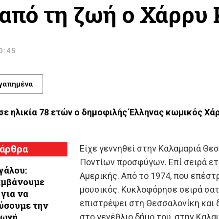
από τη ζωή ο Χάρρυ
10:45
γαπημένα
σε ηλικία 78 ετών ο δημοφιλής Έλληνας κωμικός Χά
 άρθρα
Είχε γεννηθεί στην Καλαμαριά Θεσ
Ποντίων προσφύγων. Επί σειρά ε
γάλου:
Αμερικής. Από το 1974, που επέσ
αμβάνουμε
μουσικός. Κυκλοφόρησε σειρά σατ
 για να
επιστρέψει στη Θεσσαλονίκη και 
ύσουμε την
γωγή
στο γενέθλιο δήμο του, στην Καλα