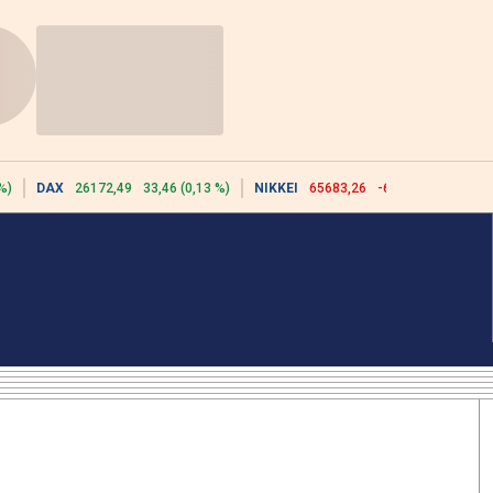
%)
DAX
26172,49
33,46 (0,13 %)
NIKKEI
65683,26
-617,18 (-0,93 %)