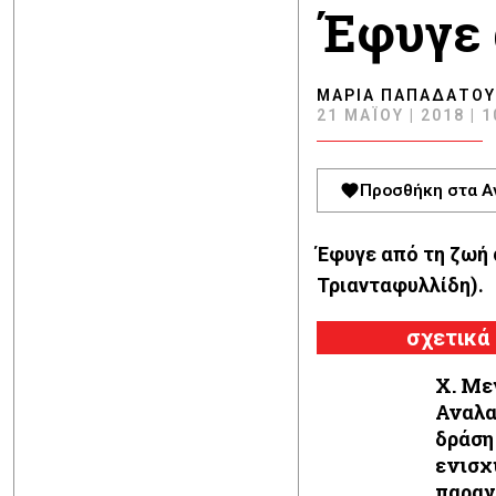
Έφυγε 
ΜΑΡΊΑ ΠΑΠΑΔΆΤΟΥ
21 ΜΑΪ́ΟΥ | 2018 | 
Προσθήκη στα Α
Έφυγε από τη ζωή 
Τριανταφυλλίδη).
σχετικά
X. Με
Αναλ
δράση
ενισχ
παρα