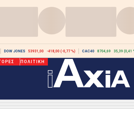
DOW JONES
53931,00
-418,00 (-0,77 %)
CAC40
8704,69
35,39 (0,41 
ΓΟΡΕΣ
ΠΟΛΙΤΙΚΗ