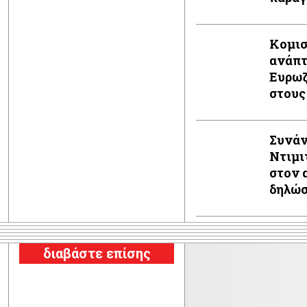
κεφα
Κομισ
ανάπτ
Ευρωζ
στους
Συνάν
Ντιμι
στον 
δηλώ
διαβάστε επίσης