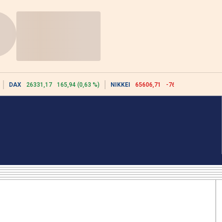
DAX
26331,17
165,94 (0,63 %)
NIKKEI
65606,71
-76,55 (-0,12 %)