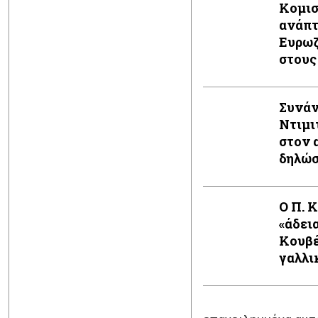
Κομισ
ανάπτ
Ευρωζ
στους
Συνάν
Ντιμι
στον 
δηλώ
Ο Π. 
«άδει
Κουβέ
γαλλι