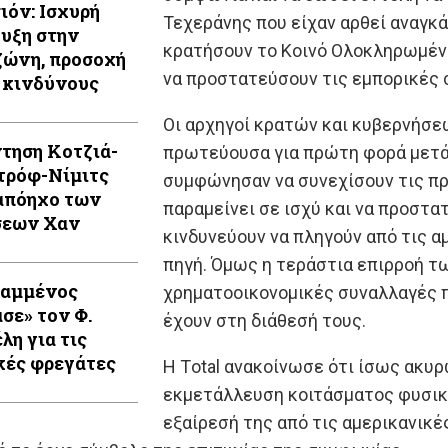
ιόν: Ισχυρή
Τεχεράνης που είχαν αρθεί αναγκ
υξη στην
κρατήσουν το Κοινό Ολοκληρωμένο
ώνη, προσοχή
να προστατεύσουν τις εμπορικές σ
 κινδύνους
Οι αρχηγοί κρατών και κυβερνήσε
τηση Κοτζιά-
πρωτεύουσα για πρώτη φορά μετά 
τρόφ-Νίμιτς
συμφώνησαν να συνεχίσουν τις πρ
απόηχο των
παραμείνει σε ισχύ και να προστα
σεων Χαν
κινδυνεύουν να πληγούν από τις 
πηγή. Όμως η τεράστια επιρροή τω
Καμμένος
χρηματοοικονομικές συναλλαγές π
ασε» τον Φ.
έχουν στη διάθεσή τους.
λη για τις
κές φρεγάτες
Η Τotal ανακοίνωσε ότι ίσως ακυρ
εκμετάλλευση κοιτάσματος φυσικο
εξαίρεσή της από τις αμερικανικέ