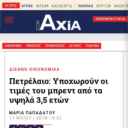
ATHEX
2615,06
6,62 (0,25 %)
NASDAQ
29717,20
343,87 (
ΠΑΡΑΣΚΕΥΗ 07.08.26
ΟΙΚΟΝΟΜΙΑ
ΤΡΑΠΕΖΕΣ
ΕΠΙΧΕΙΡΗΣΕΙΣ
ΑΓΟΡΕΣ
ΠΟΛΙΤΙΚΗ
ΔΙΕΘΝΗ ΟΙΚΟΝΟΜΙΚΑ
Πετρέλαιο: Υποχωρούν οι
τιμές του μπρεντ από τα
υψηλά 3,5 ετών
ΜΑΡΊΑ ΠΑΠΑΔΆΤΟΥ
11 ΜΑΪ́ΟΥ | 2018 | 9:32