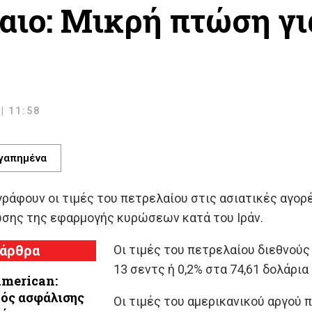
αιο: Μικρή πτώση για
| 11:58
γαπημένα
άφουν οι τιμές του πετρελαίου στις ασιατικές αγορέ
σης της εφαρμογής κυρώσεων κατά του Ιράν.
 άρθρα
Οι τιμές του πετρελαίου διεθνού
13 σεντς ή 0,2% στα 74,61 δολάρια 
american:
ός ασφάλισης
Οι τιμές του αμερικανικού αργού 