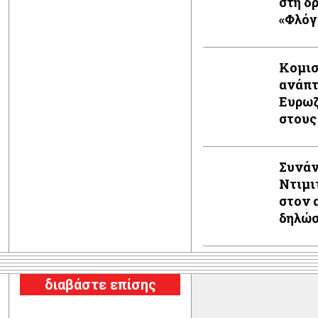
στη δ
«Φλόγ
Κομισ
ανάπτ
Ευρωζ
στους
Συνάν
Ντιμι
στον 
δηλώ
διαβάστε επίσης