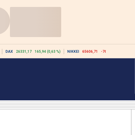
DAX
26331,17
165,94 (0,63 %)
NIKKEI
65606,71
-76,55 (-0,12 %)