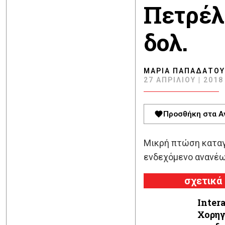
Πετρέλ
δολ.
ΜΑΡΊΑ ΠΑΠΑΔΆΤΟΥ
27 ΑΠΡΙΛΊΟΥ | 2018 
Προσθήκη στα Α
Μικρή πτώση καταγρ
ενδεχόμενο ανανέω
σχετικά
Inter
Χορηγ