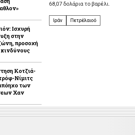
ράση
68,07 δολάρια το βαρέλι.
αθλον»
Ιράν
Πετρέλαιοό
ιόν: Ισχυρή
υξη στην
ώνη, προσοχή
 κινδύνους
τηση Κοτζιά-
τρόφ-Νίμιτς
απόηχο των
σεων Χαν