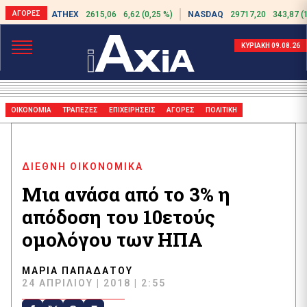
ATHEX
2615,06
6,62 (0,25 %)
NASDAQ
29717,20
343,87 (
ΚΥΡΙΑΚΗ 09.08.26
ΟΙΚΟΝΟΜΙΑ
ΤΡΑΠΕΖΕΣ
ΕΠΙΧΕΙΡΗΣΕΙΣ
ΑΓΟΡΕΣ
ΠΟΛΙΤΙΚΗ
ΔΙΕΘΝΗ ΟΙΚΟΝΟΜΙΚΑ
Μια ανάσα από το 3% η
απόδοση του 10ετούς
ομολόγου των ΗΠΑ
ΜΑΡΊΑ ΠΑΠΑΔΆΤΟΥ
24 ΑΠΡΙΛΊΟΥ | 2018 | 2:55