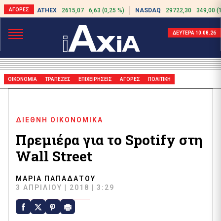
ATHEX
2615,07
6,63 (0,25 %)
NASDAQ
29722,30
349,00 (
ΔΕΥΤΕΡΑ 10.08.26
ΟΙΚΟΝΟΜΙΑ
ΤΡΑΠΕΖΕΣ
ΕΠΙΧΕΙΡΗΣΕΙΣ
ΑΓΟΡΕΣ
ΠΟΛΙΤΙΚΗ
ΔΙΕΘΝΗ ΟΙΚΟΝΟΜΙΚΑ
Πρεμιέρα για το Spotify στη
Wall Street
ΜΑΡΊΑ ΠΑΠΑΔΆΤΟΥ
3 ΑΠΡΙΛΊΟΥ | 2018 | 3:29