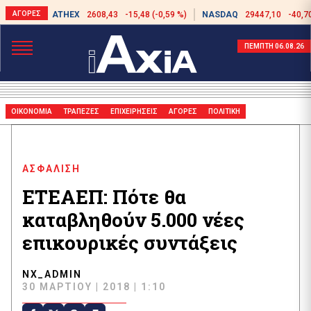
ATHEX
2608,43
-15,48 (-0,59 %)
NASDAQ
29447,10
-40,7
ΠΕΜΠΤΗ 06.08.26
ΟΙΚΟΝΟΜΙΑ
ΤΡΑΠΕΖΕΣ
ΕΠΙΧΕΙΡΗΣΕΙΣ
ΑΓΟΡΕΣ
ΠΟΛΙΤΙΚΗ
ΑΣΦΑΛΙΣΗ
ΕΤΕΑΕΠ: Πότε θα
καταβληθούν 5.000 νέες
επικουρικές συντάξεις
NX_ADMIN
30 ΜΑΡΤΊΟΥ | 2018 | 1:10