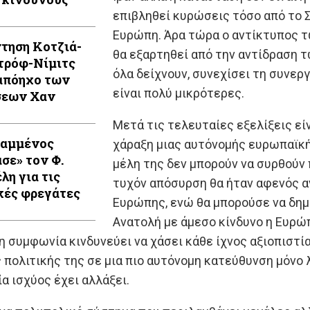
επιβληθεί κυρώσεις τόσο από το 
Ευρώπη. Άρα τώρα ο αντίκτυπος τ
τηση Κοτζιά-
θα εξαρτηθεί από την αντίδραση 
τρόφ-Νίμιτς
όλα δείχνουν, συνεχίσει τη συνεργ
απόηχο των
είναι πολύ μικρότερες.
σεων Χαν
Μετά τις τελευταίες εξελίξεις εί
Καμμένος
χάραξη μιας αυτόνομής ευρωπαϊκής
ασε» τον Φ.
μέλη της δεν μπορούν να συρθούν 
λη για τις
τυχόν απόσυρση θα ήταν αφενός α
κές φρεγάτες
Ευρώπης, ενώ θα μπορούσε να δη
Ανατολή με άμεσο κίνδυνο η Ευρώπ
τη συμφωνία κινδυνεύει να χάσει κάθε ίχνος αξιοπιστ
πολιτικής της σε μια πιο αυτόνομη κατεύθυνση μόνο λ
α ισχύος έχει αλλάξει.