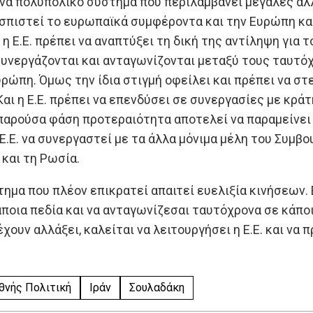
να πολυπολικό σύστημα που περιλαμβάνει μεγάλες αλλ
σπιστεί το ευρωπαϊκά συμφέροντα και την Ευρώπη καλ
 η Ε.Ε. πρέπει να αναπτύξει τη δική της αντίληψη για 
υνεργάζονται και ανταγωνίζονται μεταξύ τους ταυτόχ
υρώπη. Όμως την ίδια στιγμή οφείλει και πρέπει να στ
Και η Ε.Ε. πρέπει να επενδύσει σε συνεργασίες με κρά
παρούσα φάση προτεραιότητα αποτελεί να παραμείνει ζ
 Ε.Ε. να συνεργαστεί με τα άλλα μόνιμα μέλη του Συμ
 και τη Ρωσία.
ημα που πλέον επικρατεί απαιτεί ευελιξία κινήσεων. Ε
ποια πεδία και να ανταγωνίζεσαι ταυτόχρονα σε κάποι
χουν αλλάξει, καλείται να λειτουργήσει η Ε.Ε. και ν
θνής Πολιτική
Ιράν
Σουλαδάκη