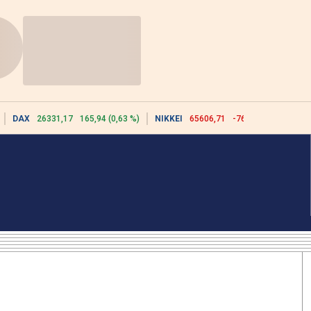
DAX
26331,17
165,94 (0,63 %)
NIKKEI
65606,71
-76,55 (-0,12 %)