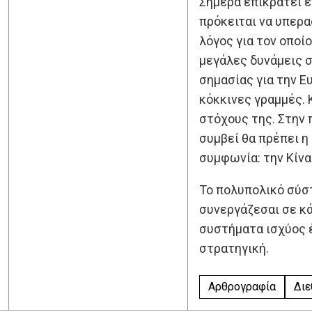
Σήμερα επικρατεί έ
πρόκειται να υπερα
λόγος για τον οποίο
μεγάλες δυνάμεις σ
σημασίας για την Ε
κόκκινες γραμμές. 
στόχους της. Στην 
συμβεί θα πρέπει η
συμφωνία: την Κίνα
Το πολυπολικό σύστ
συνεργάζεσαι σε κά
συστήματα ισχύος έ
στρατηγική.
Αρθρογραφία
Διε