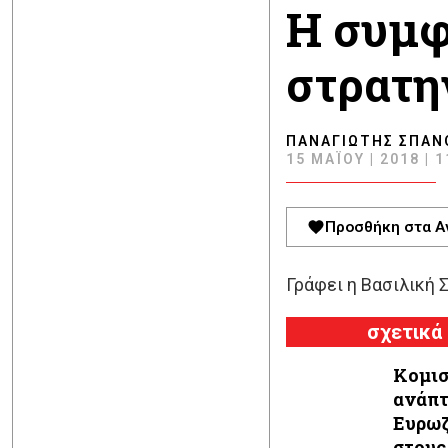
H συμφ
στρατη
ΠΑΝΑΓΙΏΤΗΣ ΣΠΑΝ
15 ΜΑΪ́ΟΥ | 2018 | 
Προσθήκη στα Α
Γράφει η Βασιλική 
σχετικά
Κομισ
ανάπτ
Ευρωζ
στους