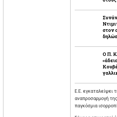
Συνάν
Ντιμι
στον 
δηλώ
Ο Π. 
«άδει
Κουβέ
γαλλι
Ε.Ε. εγκαταλείψει 
αναπροσαρμογή της 
παγκόσμια ισορροπί