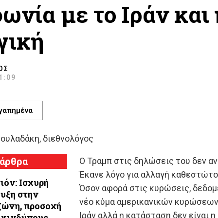
ωνία με το Ιράν και
γική
ΌΣ
11:09
γαπημένα
Σουλαδάκη, διεθνολόγος
 άρθρα
Ο Τραμπ στις δηλώσεις του δεν α
Έκανε λόγο για αλλαγή καθεστώτος,
ιόν: Ισχυρή
Όσον αφορά στις κυρώσεις, δεδομ
υξη στην
νέο κύμα αμερικανικών κυρώσεων 
ώνη, προσοχή
Ιράν αλλά η κατάσταση δεν είναι η
 κινδύνους