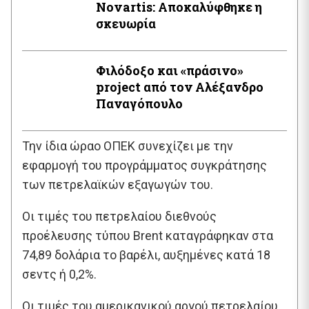
Novartis: Αποκαλύφθηκε η
σκευωρία
Φιλόδοξο και «πράσινο»
project από τον Αλέξανδρο
Παναγόπουλο
Την ίδια ώραο ΟΠΕΚ συνεχίζει με την
εφαρμογή του προγράμματος συγκράτησης
των πετρελαϊκών εξαγωγών του.
Οι τιμές του πετρελαίου διεθνούς
προέλευσης τύπου Brent καταγράφηκαν στα
74,89 δολάρια το βαρέλι, αυξημένες κατά 18
σεντς ή 0,2%.
Οι τιμές του αμερικανικού αργού πετρελαίου