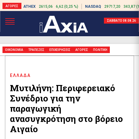
ATHEX
2615,06
6,62 (0,25 %)
NASDAQ
29717,20
343,87 (
ΣΑΒΒΑΤΟ 08.08.26
ΟΙΚΟΝΟΜΙΑ
ΤΡΑΠΕΖΕΣ
ΕΠΙΧΕΙΡΗΣΕΙΣ
ΑΓΟΡΕΣ
ΠΟΛΙΤΙΚΗ
ΕΛΛΑΔΑ
Μυτιλήνη: Περιφερειακό
Συνέδριο για την
παραγωγική
ανασυγκρότηση στο βόρειο
Αιγαίο